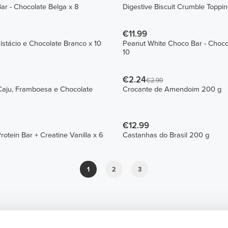
Bar - Chocolate Belga x 8
Digestive Biscuit Crumble Toppi
€11.99
Pistácio e Chocolate Branco x 10
Peanut White Choco Bar - Choco
10
€2.24
€2.99
Caju, Framboesa e Chocolate
Crocante de Amendoim 200 g
€12.99
otein Bar + Creatine Vanilla x 6
Castanhas do Brasil 200 g
1
2
3