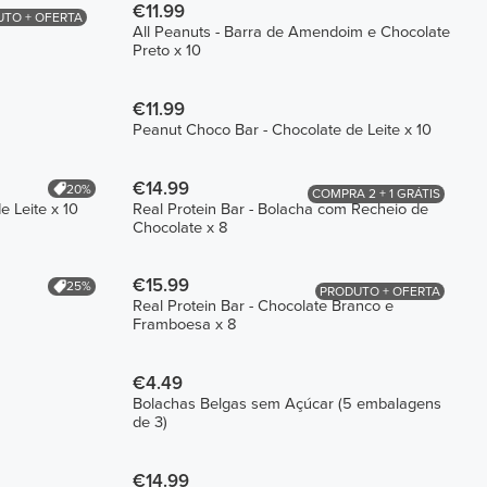
€11.99
TO + OFERTA
All Peanuts - Barra de Amendoim e Chocolate
Preto x 10
€11.99
Peanut Choco Bar - Chocolate de Leite x 10
€14.99
20%
COMPRA 2 + 1 GRÁTIS
e Leite x 10
Real Protein Bar - Bolacha com Recheio de
Chocolate x 8
€15.99
25%
PRODUTO + OFERTA
Real Protein Bar - Chocolate Branco e
Framboesa x 8
€4.49
Bolachas Belgas sem Açúcar (5 embalagens
de 3)
€14.99