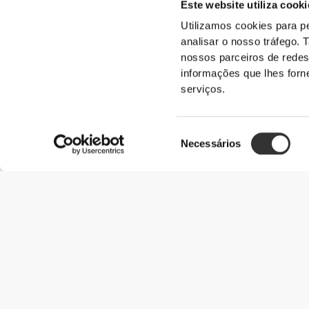
Este website utiliza cooki
Utilizamos cookies para pe
analisar o nosso tráfego.
nossos parceiros de redes
informações que lhes forne
serviços.
Seleção
Necessários
de
consentimento
Informação Útil
Junta-te à nossa equipa
Torna-te Parceiro