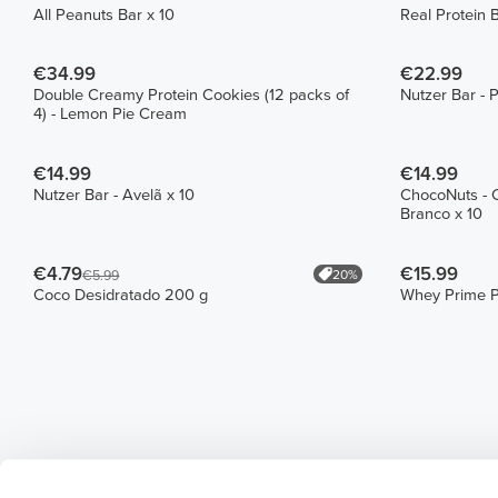
All Peanuts Bar x 10
Real Protein 
€34.99
€22.99
Double Creamy Protein Cookies (12 packs of
Nutzer Bar - 
4) - Lemon Pie Cream
€14.99
€14.99
Nutzer Bar - Avelã x 10
ChocoNuts - 
Branco x 10
€4.79
€15.99
20%
€5.99
Coco Desidratado 200 g
Whey Prime Pr