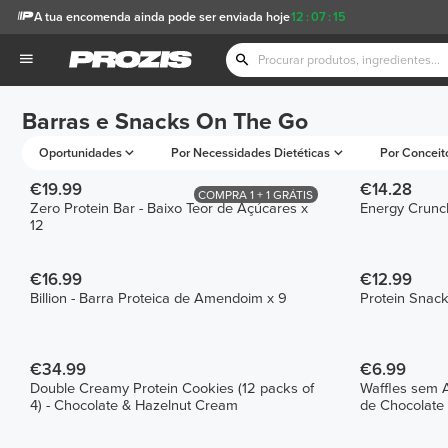
A tua encomenda ainda pode ser enviada hoje
12
:
07
:
15
Barras e Snacks On The Go
Oportunidades
Por Necessidades Dietéticas
Por Conceit
€19.99
€14.28
COMPRA 1 + 1 GRÁTIS
Zero Protein Bar - Baixo Teor de Açúcares x
Energy Crunch
12
€16.99
€12.99
Billion - Barra Proteica de Amendoim x 9
Protein Snack
€34.99
€6.99
Double Creamy Protein Cookies (12 packs of
Waffles sem 
4) - Chocolate & Hazelnut Cream
de Chocolate