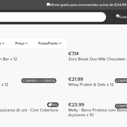
Envio grátis
para encomendas acima de €24.99
Live
o
Preço
ProzisPoints
€7.14
 Bar x 12
Zero Break Duo Milk Chocolate -
€21.99
COMPRA 1 + 1 GRÁTIS
COMPRA
 x 12
Whey Protein & Oats x 12
€23.99
10%
COMPRA
Açúcares (6 un) - Com Cobertura
Melty - Barra Proteica com Baixo
Açúcares x 10