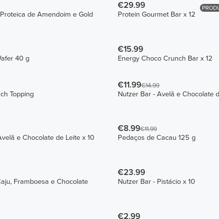
€29.99
PRODU
ra Proteica de Amendoim e Gold
Protein Gourmet Bar x 12
€15.99
Wafer 40 g
Energy Choco Crunch Bar x 12
€11.99
€14.99
ch Topping
Nutzer Bar - Avelã e Chocolate d
€8.99
€11.99
velã e Chocolate de Leite x 10
Pedaços de Cacau 125 g
€23.99
Caju, Framboesa e Chocolate
Nutzer Bar - Pistácio x 10
€2.99