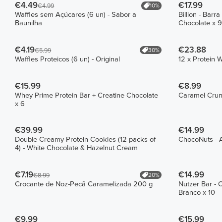
€4.49
€17.99
10%
€4.99
Waffles sem Açúcares (6 un) - Sabor a
Billion - Bar
Baunilha
Chocolate x 9
€4.19
€23.88
30%
€5.99
Waffles Proteicos (6 un) - Original
12 x Protein 
€15.99
€8.99
Whey Prime Protein Bar + Creatine Chocolate
Caramel Crun
x 6
€39.99
€14.99
Double Creamy Protein Cookies (12 packs of
ChocoNuts - A
4) - White Chocolate & Hazelnut Cream
€7.19
€14.99
20%
€8.99
Crocante de Noz-Pecã Caramelizada 200 g
Nutzer Bar - 
Branco x 10
€9.99
€15.99