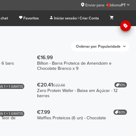
Enviar para:
Idioma
PT
 chat
Favoritos
Iniciar sessão | Criar Conta
Ordenar por: Popularidade
€16.99
 6 bars
Billion - Barra Proteica de Amendoim e
Chocolate Branco x 9
€20.41
10%
€22.68
 1 + 1 GRÁTIS
Zero Protein Wafer - Baixa em Açúcar - 12
barras
€7.99
40%
 1 + 1 GRÁTIS
 Teor de
Waffles Proteicos (6 un) - Chocolate