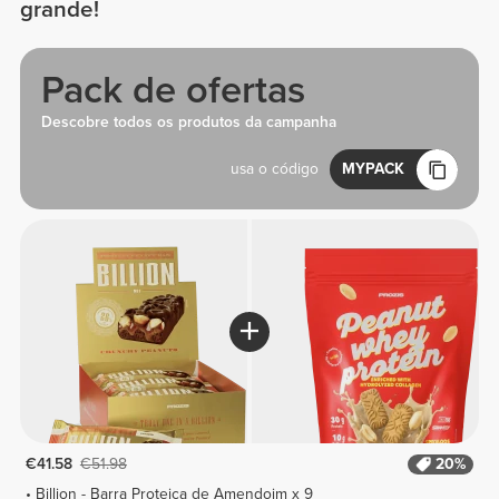
grande!
Pack de ofertas
Descobre todos os produtos da campanha
usa o código
MYPACK
€41.58
€51.98
20%
Billion - Barra Proteica de Amendoim x 9