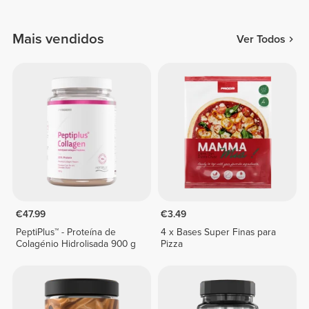
Mais vendidos
Ver Todos
€47.99
€3.49
PeptiPlus™ - Proteína de
4 x Bases Super Finas para
Colagénio Hidrolisada 900 g
Pizza