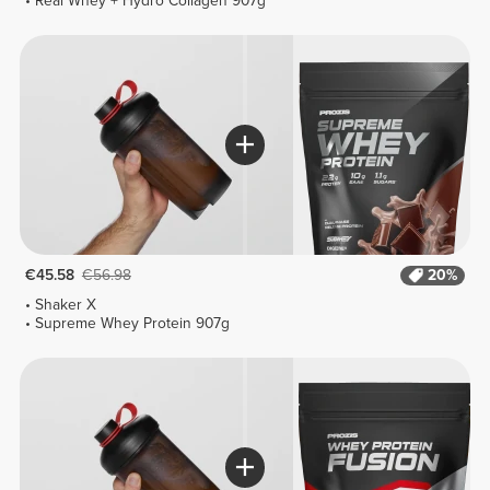
Real Whey + Hydro Collagen 907g
€45.58
€56.98
20%
Shaker X
Supreme Whey Protein 907g