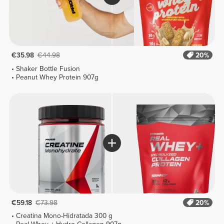
€35.98
€44.98
20%
Shaker Bottle Fusion
Peanut Whey Protein 907g
€59.18
€73.98
20%
Creatina Mono-Hidratada 300 g