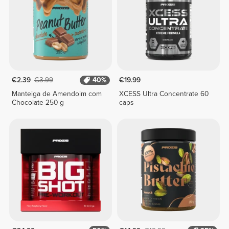
€2.39
€3.99
40%
€19.99
Manteiga de Amendoim com
XCESS Ultra Concentrate 60
Chocolate 250 g
caps