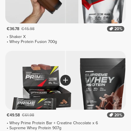
€36.78
€45.98
20%
Shaker X
Whey Protein Fusion 700g
€49.58
€61.98
20%
Whey Prime Protein Bar + Creatine Chocolate x 6
Supreme Whey Protein 907g