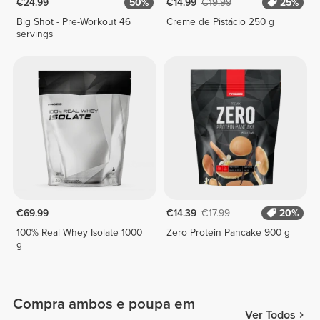
€24.99
50%
€14.99
€19.99
25%
Big Shot - Pre-Workout 46
Creme de Pistácio 250 g
servings
€69.99
€14.39
€17.99
20%
100% Real Whey Isolate 1000
Zero Protein Pancake 900 g
g
Compra ambos e poupa em
Ver Todos