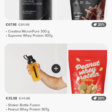
€67.98
€84.98
20%
Creatina MicronPure 300 g
Supreme Whey Protein 907g
€35.98
€44.98
20%
Shaker Bottle Fusion
Peanut Whey Protein 907g