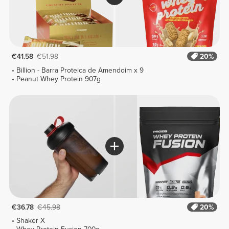
€41.58
€51.98
20%
Billion - Barra Proteica de Amendoim x 9
Peanut Whey Protein 907g
€36.78
€45.98
20%
Shaker X