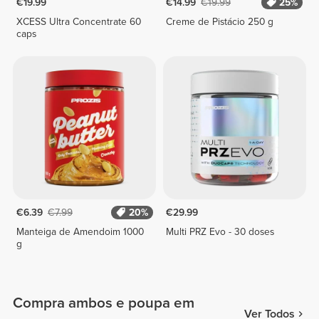
€19.99
€14.99
€19.99
25%
XCESS Ultra Concentrate 60
Creme de Pistácio 250 g
caps
€6.39
€7.99
20%
€29.99
Manteiga de Amendoim 1000
Multi PRZ Evo - 30 doses
g
Compra ambos e poupa em
Ver Todos