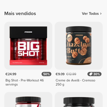
Mais vendidos
Ver Todos
€24.99
50%
€9.09
€12.99
30%
Big Shot - Pre-Workout 46
Creme de Avelã - Cremoso
servings
250 g