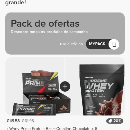
grande!
Pack de ofertas
Descobre todos os produtos da campanha
usa o código
MYPACK
€49.58
€61.98
20%
Whey Prime Protein Bar + Creatine Chocolate x 6