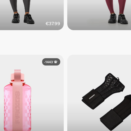
€37.99
-1443