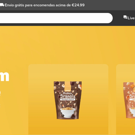
Envio grátis
para encomendas acima de €24.99
Live