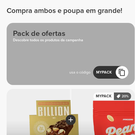
Compra ambos e poupa em grande!
Pack de ofertas
Descobre todos os produtos da campanha
usa o código
MYPACK
MYPACK
20%