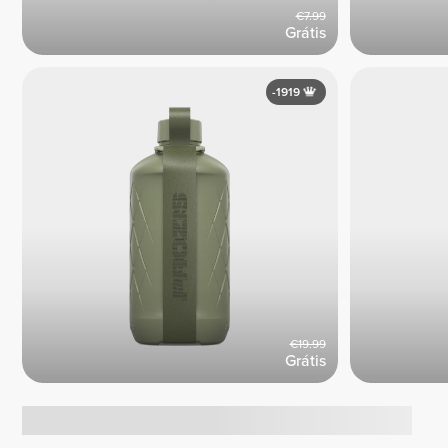
€7.99
Grátis
-1919
€19.99
Grátis
Tendências atuais