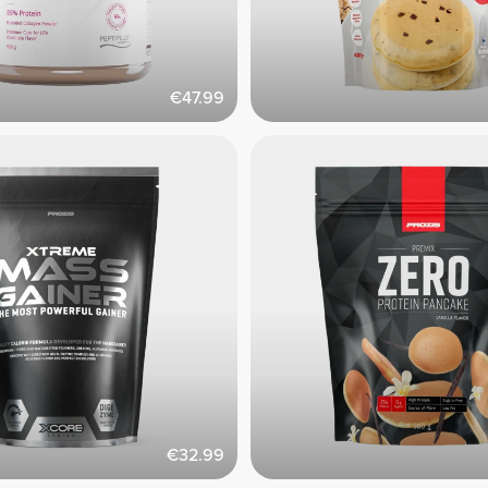
€47.99
€32.99