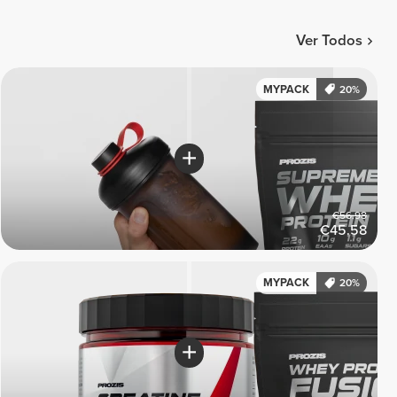
Ver Todos
MYPACK
20%
€56.98
€45.58
MYPACK
20%