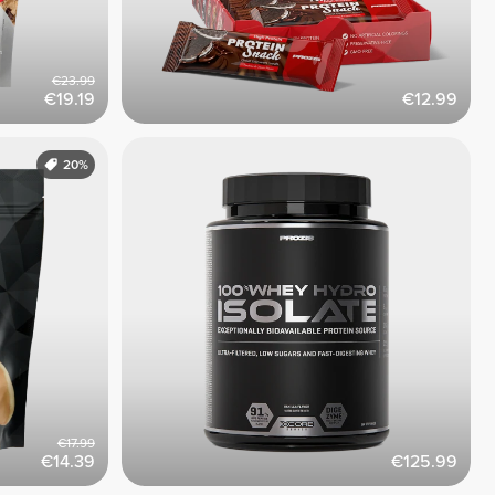
€23.99
€19.19
€12.99
20%
€17.99
€14.39
€125.99