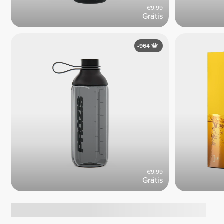
€9.99
Grátis
-964
€9.99
Grátis
Tendências atuais