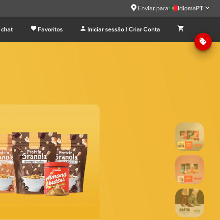
9
Enviar para:
Idioma
PT
 chat
Favoritos
Iniciar sessão | Criar Conta