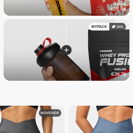
€44.98
€35.98
MYPACK
20%
€45.98
€36.78
NOVIDADE