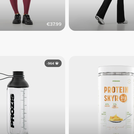
€37.99
-964