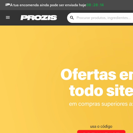
A tua encomenda ainda pode ser enviada hoje
08
:
28
:
12