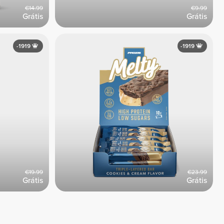
€14.99
€9.99
Grátis
Grátis
-1919
-1919
€19.99
€23.99
Grátis
Grátis
Ver Todos