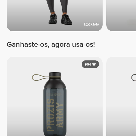
€37.99
Ganhaste-os, agora usa-os!
-964