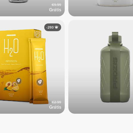
€9.99
Grátis
-293
€2.99
Grátis