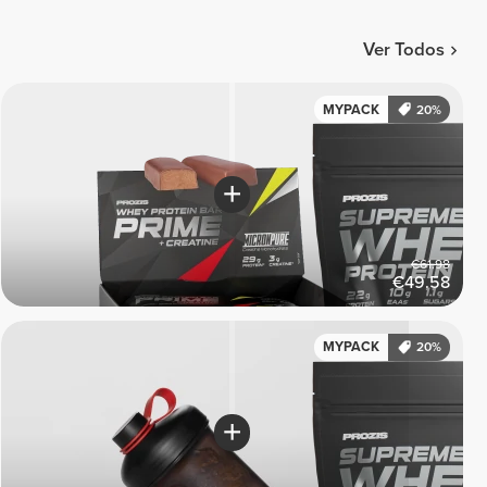
Ver Todos
MYPACK
20%
€61.98
€49.58
MYPACK
20%