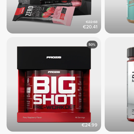
€22.68
€20.41
50%
€24.99