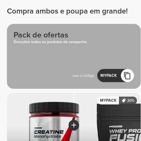
Compra ambos e poupa em grande!
Pack de ofertas
Descobre todos os produtos da campanha
usa o código
MYPACK
MYPACK
20%