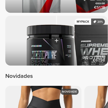
€63.98
€51.18
MYPACK
20%
€84.98
€67.98
Novidades
NOVIDADE