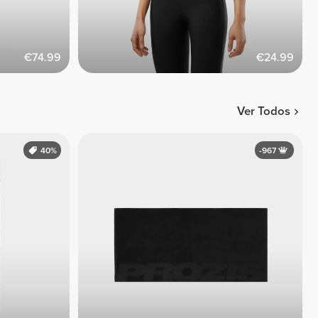
€74.99
€24.99
Ver Todos
40%
-967