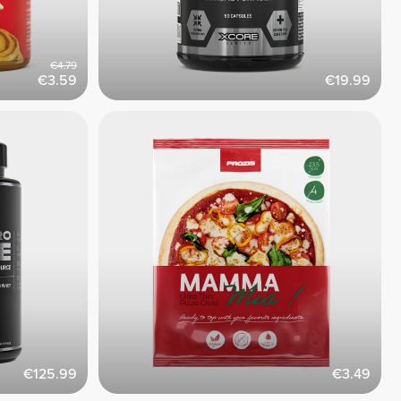
€4.79
€3.59
€19.99
€125.99
€3.49