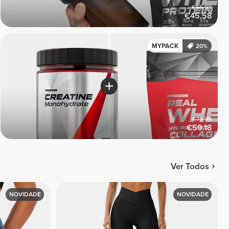
€56.98
€45.58
MYPACK
20%
€73.98
€59.18
Ver Todos
NOVIDADE
NOVIDADE