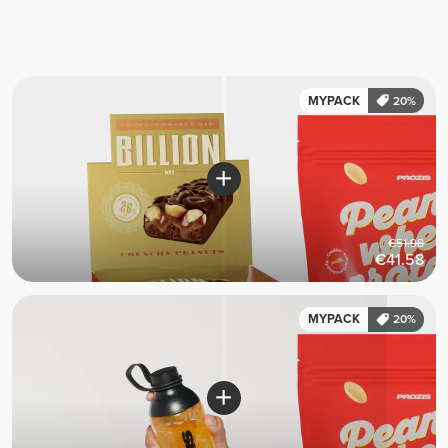
MYPACK
20%
€51.98
€41.58
MYPACK
20%