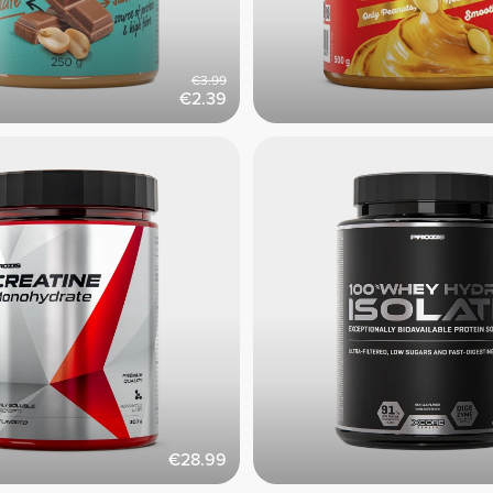
€3.99
€2.39
€28.99