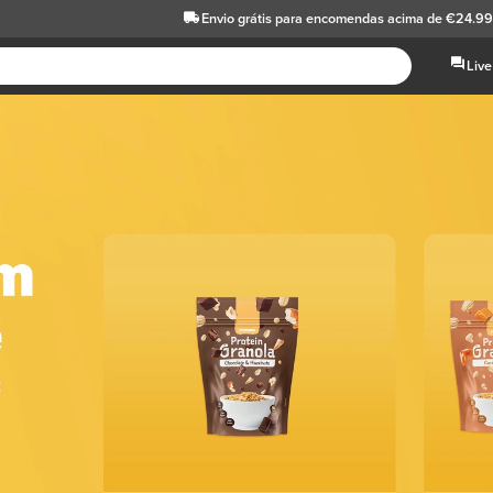
Envio grátis
para encomendas acima de €24.9
Live