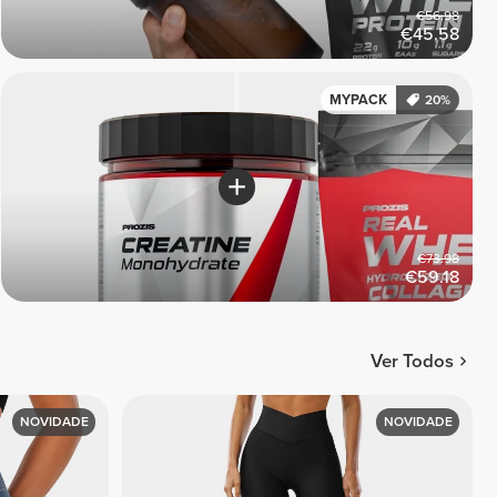
€56.98
€45.58
MYPACK
20%
€73.98
€59.18
Ver Todos
NOVIDADE
NOVIDADE