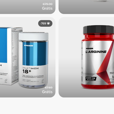
€79.99
Grátis
-769
€7.69
Grátis