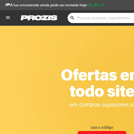
A tua encomenda ainda pode ser enviada hoje
06
:
46
:
35