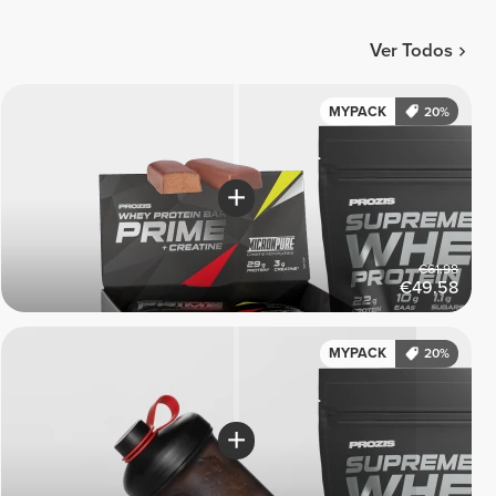
Ver Todos
MYPACK
20%
€61.98
€49.58
MYPACK
20%