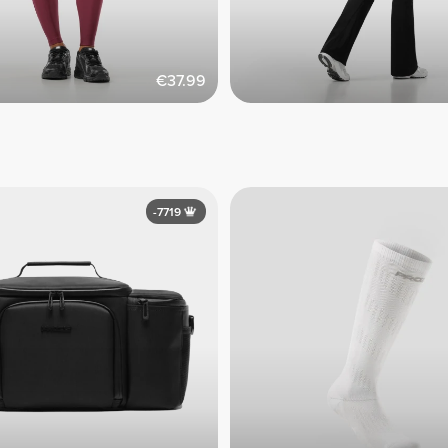
€37.99
-7719