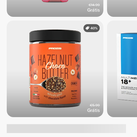
€14.99
Grátis
40%
€5.99
Grátis
Tendências atuais