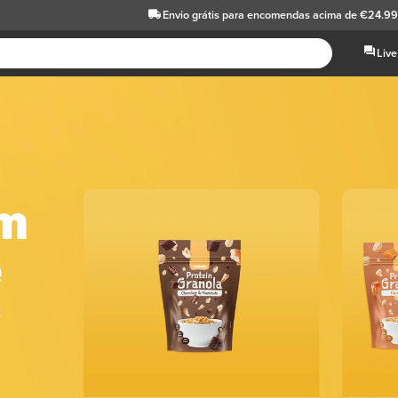
Envio grátis
para encomendas acima de €24.9
Live