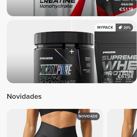
€63.98
€51.18
MYPACK
20%
€84.98
€67.98
Novidades
NOVIDADE