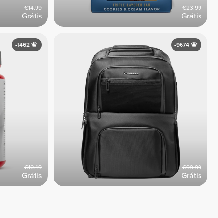
€14.99
€23.99
Grátis
Grátis
-1462
-9674
€10.49
€99.99
Grátis
Grátis
Ver Todos