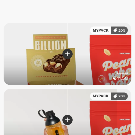
MYPACK
20%
€51.98
€41.58
MYPACK
20%