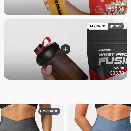
€44.98
€35.98
MYPACK
20%
€45.98
€36.78
NOVIDADE