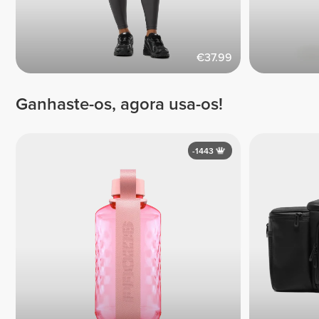
€37.99
Ganhaste-os, agora usa-os!
-1443