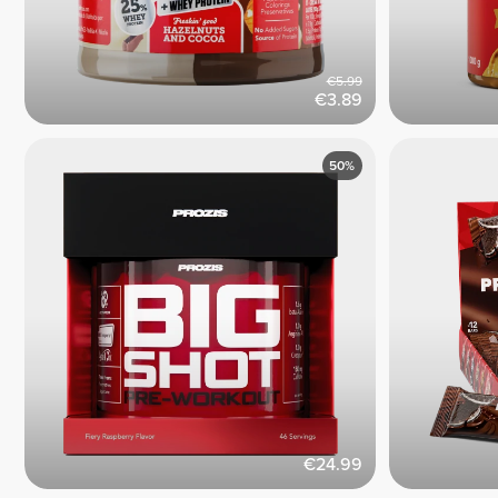
€5.99
€3.89
50%
€24.99