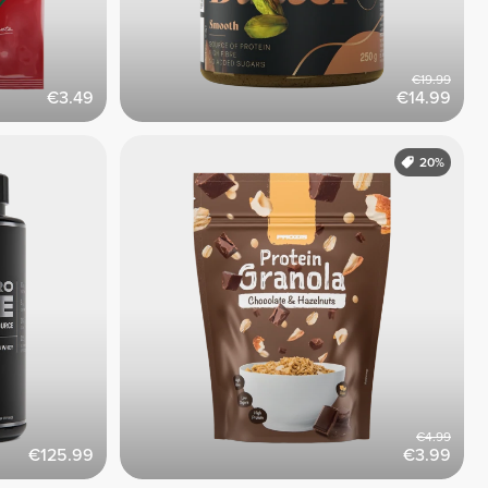
€19.99
€3.49
€14.99
20%
€4.99
€125.99
€3.99