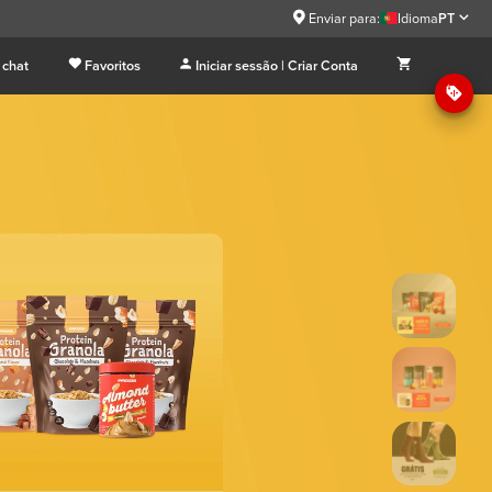
9
Enviar para:
Idioma
PT
 chat
Favoritos
Iniciar sessão | Criar Conta