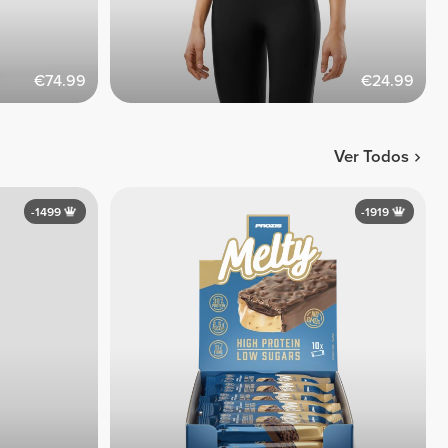
€74.99
€24.99
Ver Todos
-1499
-1919