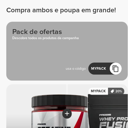
Compra ambos e poupa em grande!
Pack de ofertas
Descobre todos os produtos da campanha
usa o código
MYPACK
MYPACK
20%