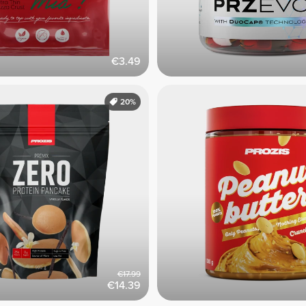
€3.49
20%
€17.99
€14.39