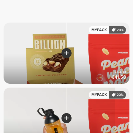
MYPACK
20%
€51.98
€41.58
MYPACK
20%