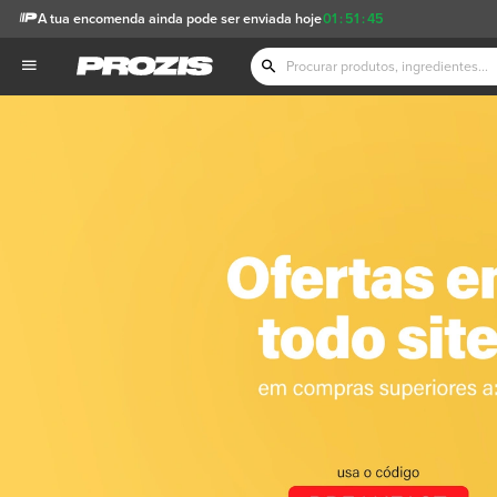
A tua encomenda ainda pode ser enviada hoje
01
:
51
:
42