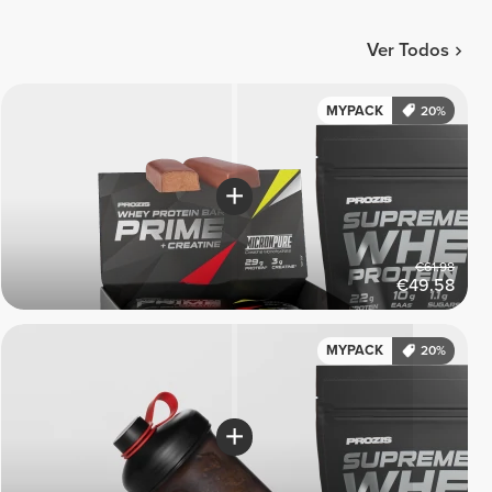
Ver Todos
MYPACK
20%
€61.98
€49.58
MYPACK
20%