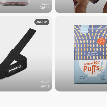
€7.69
Grátis
-1640
€16.99
Grátis