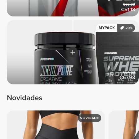
€63.98
€51.18
MYPACK
20%
€84.98
€67.98
Novidades
NOVIDADE