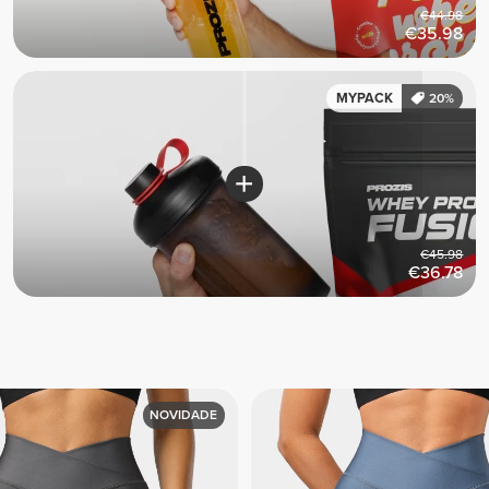
€44.98
€35.98
MYPACK
20%
€45.98
€36.78
NOVIDADE