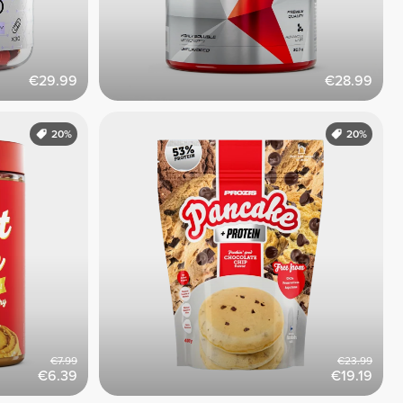
€29.99
€28.99
20%
20%
€7.99
€23.99
€6.39
€19.19