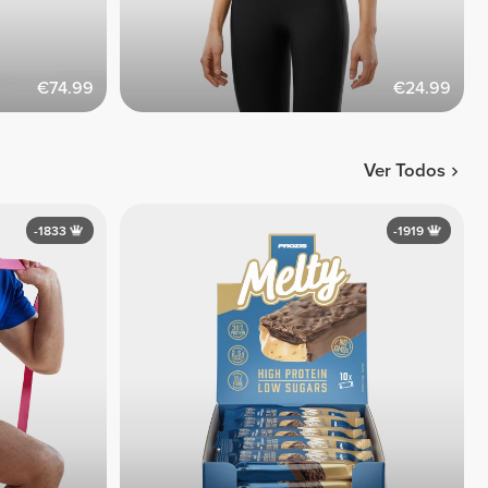
€74.99
€24.99
Ver Todos
-1833
-1919