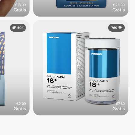
€18.99
€23.99
Grátis
Grátis
40%
-769
€2.09
€7.69
Grátis
Grátis
Ver Todos