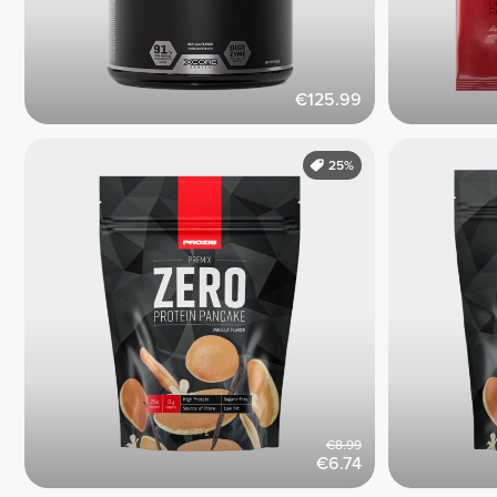
€125.99
25%
€8.99
€6.74