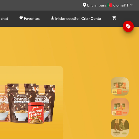
Enviar para:
Idioma
PT
 chat
Favoritos
Iniciar sessão | Criar Conta