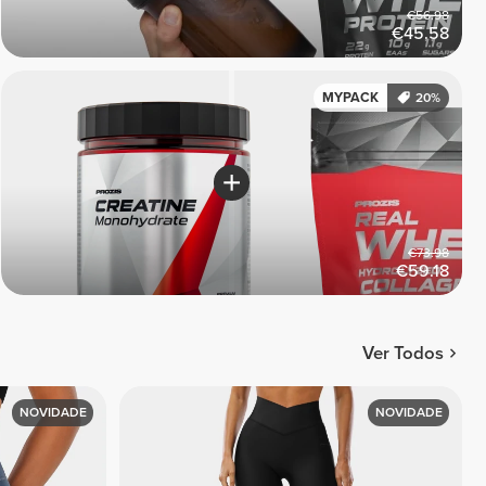
€56.98
€45.58
MYPACK
20%
€73.98
€59.18
Ver Todos
NOVIDADE
NOVIDADE