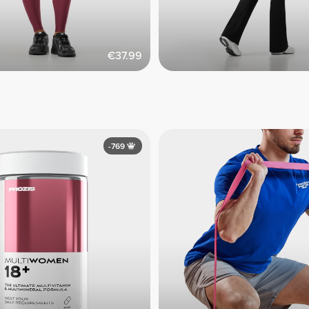
€37.99
-769