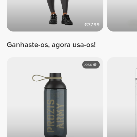
€37.99
Ganhaste-os, agora usa-os!
-964