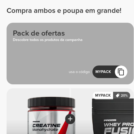
Compra ambos e poupa em grande!
Pack de ofertas
Descobre todos os produtos da campanha
usa o código
MYPACK
MYPACK
20%