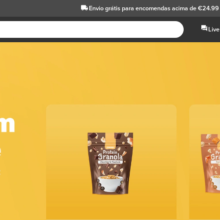
Envio grátis
para encomendas acima de €24.99
Live