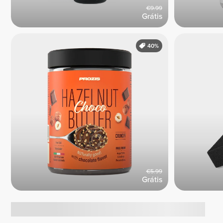
€9.99
Grátis
40%
€5.99
Grátis
Tendências atuais