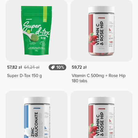
57,82 zł
64,24 zł
10%
59,72 zł
Super D-Tox 150 g
Vitamin C 500mg + Rose Hip
180 tabs