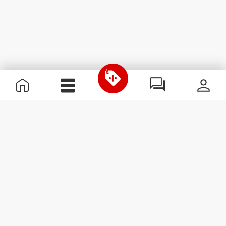
Przydatne informacje
Dołącz do naszego zespołu
Zostań partnerem
Regulamin
Obsługa klienta
Zapisz się do newslettera
Otrzymuj wiadomości i
promocje na swoją skrzynkę
e-mail.