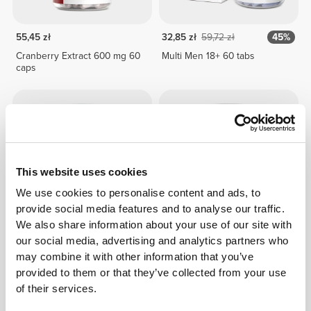
55,45 zł
32,85 zł
59,72 zł
45%
Cranberry Extract 600 mg 60
Multi Men 18+ 60 tabs
caps
This website uses cookies
We use cookies to personalise content and ads, to
provide social media features and to analyse our traffic.
We also share information about your use of our site with
our social media, advertising and analytics partners who
51,19 zł
38,38 zł
may combine it with other information that you’ve
Chlorella+Spirulina 90 veg
Spirulina 3000 mg 90 tabs
caps
provided to them or that they’ve collected from your use
of their services.