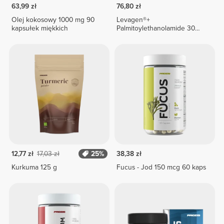
63,99 zł
76,80 zł
Olej kokosowy 1000 mg 90
Levagen®+
kapsułek miękkich
Palmitoylethanolamide 30
veg caps
12,77 zł
17,03 zł
25%
38,38 zł
Kurkuma 125 g
Fucus - Jod 150 mcg 60 kaps