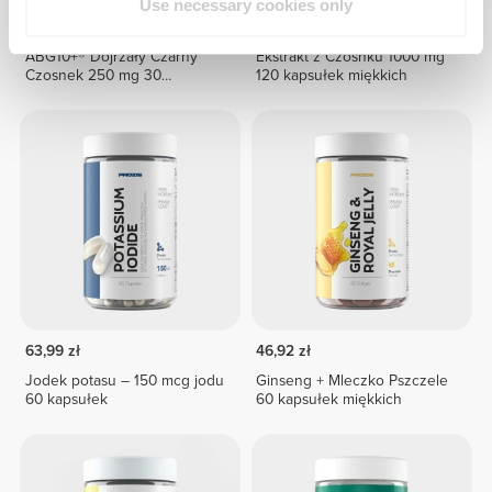
Use necessary cookies only
38,39 zł
63,99 zł
40%
63,99 zł
ABG10+® Dojrzały Czarny
Ekstrakt z Czosnku 1000 mg
Czosnek 250 mg 30
120 kapsułek miękkich
kapsułek wegetariańskich
63,99 zł
46,92 zł
Jodek potasu – 150 mcg jodu
Ginseng + Mleczko Pszczele
60 kapsułek
60 kapsułek miękkich