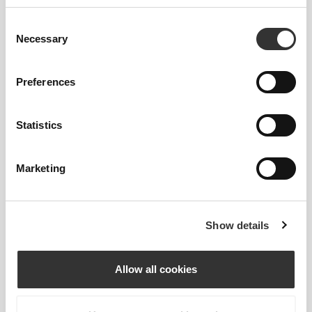
Consent
Necessary
Selection
Preferences
Statistics
78,21 zł
19,18 zł
25,57 zł
25%
Korean Ginseng 60 caps
Jagody goji 200 g
Marketing
Show details
Allow all cookies