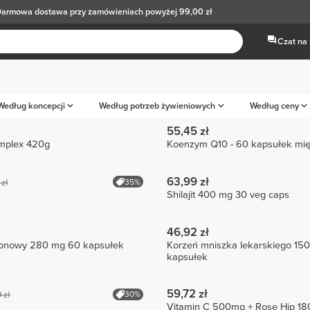
armowa dostawa
przy zamówieniach powyżej 99,00 zł
Czat na
Według koncepcji
Według potrzeb żywieniowych
Według ceny
55,45 zł
mplex 420g
Koenzym Q10 - 60 kapsułek mię
63,99 zł
35%
 zł
Shilajit 400 mg 30 veg caps
46,92 zł
ponowy 280 mg 60 kapsułek
Korzeń mniszka lekarskiego 15
kapsułek
59,72 zł
30%
 zł
Vitamin C 500mg + Rose Hip 18