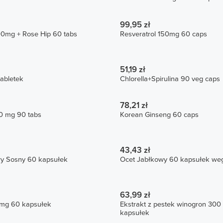
99,95 zł
00mg + Rose Hip 60 tabs
Resveratrol 150mg 60 caps
51,19 zł
tabletek
Chlorella+Spirulina 90 veg caps
78,21 zł
00 mg 90 tabs
Korean Ginseng 60 caps
43,43 zł
ry Sosny 60 kapsułek
Ocet Jabłkowy 60 kapsułek we
63,99 zł
mg 60 kapsułek
Ekstrakt z pestek winogron 30
kapsułek