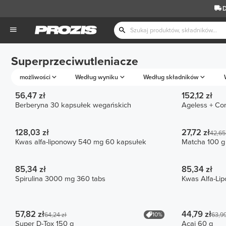
D
Superprzeciwutleniacze
możliwości
Według wyniku
Według składników
56,47 zł
152,12 zł
Berberyna 30 kapsułek wegańskich
Ageless + Co
128,03 zł
27,72 zł
42,65
Kwas alfa-liponowy 540 mg 60 kapsułek
Matcha 100 g
85,34 zł
85,34 zł
Spirulina 3000 mg 360 tabs
Kwas Alfa-Li
57,82 zł
44,79 zł
10%
64,24 zł
63,99
Super D-Tox 150 g
Acai 60 g