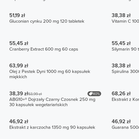
51,19 zł
38,38 zł
Gluconian cynku 200 mg 120 tabletek
Vitamin C 10
55,45 zł
55,45 zł
Cranberry Extract 600 mg 60 caps
Silymarin 90 
63,99 zł
38,38 zł
Olej z Pestek Dyni 1000 mg 60 kapsułek
Spirulina 30
miękkich
38,39 zł
68,26 zł
40%
63,99 zł
ABG10+® Dojrzały Czarny Czosnek 250 mg
Ekstrakt z Ko
30 kapsułek wegetariańskich
46,92 zł
46,92 zł
Ekstrakt z karczocha 1350 mg 90 kapsułek
Guarana 500