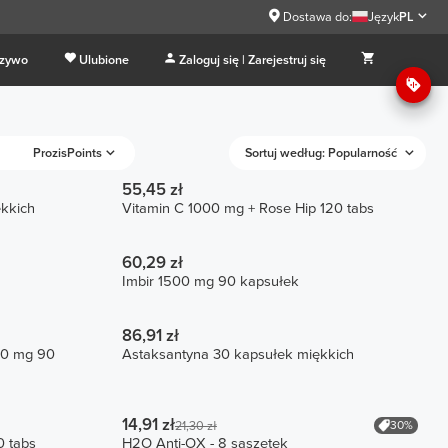
Dostawa do:
Język
PL
 zywo
Ulubione
Zaloguj się | Zarejestruj się
ProzisPoints
Sortuj według: Popularność
55,45 zł
kkich
Vitamin C 1000 mg + Rose Hip 120 tabs
60,29 zł
Imbir 1500 mg 90 kapsułek
86,91 zł
00 mg 90
Astaksantyna 30 kapsułek miękkich
14,91 zł
30%
21,30 zł
0 tabs
H2O Anti-OX - 8 saszetek