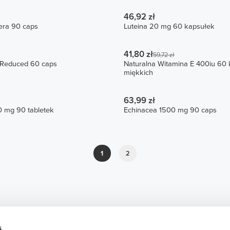
46,92 zł
era 90 caps
Luteina 20 mg 60 kapsułek
41,80 zł
59,72 zł
e Reduced 60 caps
Naturalna Witamina E 400iu 60
miękkich
63,99 zł
0 mg 90 tabletek
Echinacea 1500 mg 90 caps
1
2
s