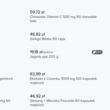
59,72 zł
Chewable Vitamin C 500 mg 90 chewable
tabs
46,92 zł
Ginkgo Biloba 90 caps
19,18 zł
25%
25,57 zł
Jagody goji 200 g
63,99 zł
gańskich
Ekstrakt z Czosnku 1000 mg 120 kapsułek
miękkich
46,92 zł
0 mg 60
Ginseng + Mleczko Pszczele 60 kapsułek
miękkich