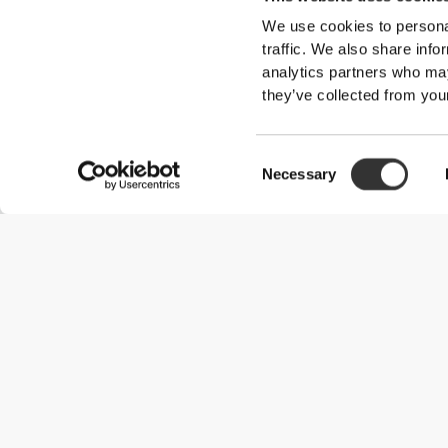
We use cookies to personal
traffic. We also share info
analytics partners who may
they’ve collected from your
Consent
Necessary
Selection
Przydatne informacje
Dołącz do naszego zespołu
Zostań partnerem
Regulamin
Obsługa klienta