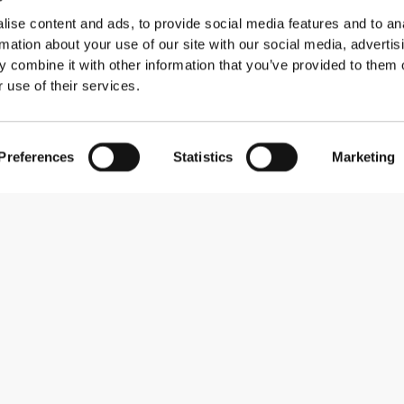
ise content and ads, to provide social media features and to an
rmation about your use of our site with our social media, advertis
 combine it with other information that you’ve provided to them o
 use of their services.
Preferences
Statistics
Marketing
Zapisz się do newslettera
Otrzymuj wiadomości i promocje na swoją skrzynkę e-mail.
Zapisz się