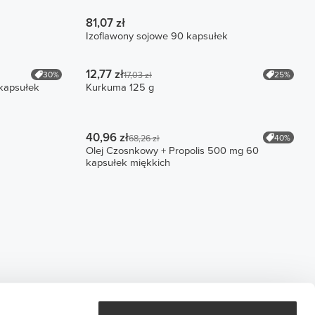
81,07 zł
Izoflawony sojowe 90 kapsułek
12,77 zł
30%
25%
17,03 zł
 kapsułek
Kurkuma 125 g
40,96 zł
40%
68,26 zł
Olej Czosnkowy + Propolis 500 mg 60
kapsułek miękkich