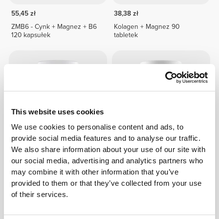
55,45 zł
38,38 zł
ZMB6 - Cynk + Magnez + B6
Kolagen + Magnez 90
120 kapsułek
tabletek
This website uses cookies
We use cookies to personalise content and ads, to
provide social media features and to analyse our traffic.
We also share information about your use of our site with
63,99 zł
51,19 zł
our social media, advertising and analytics partners who
ZMB z Albion® Magnezem
Wapń, Cynk i Magnez 90
may combine it with other information that you’ve
Bisglicynianem 60 kapsułek
tabletek
provided to them or that they’ve collected from your use
wegetariańskich
of their services.