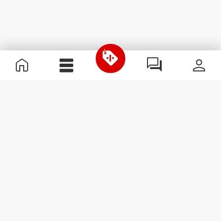
Przydatne informacje
Dołącz do naszego zespołu
Zostań partnerem
Regulamin
Obsługa klienta
Zapisz się do newslettera
Otrzymuj wiadomości i
promocje na swoją skrzynkę
e-mail.
Zapisz się