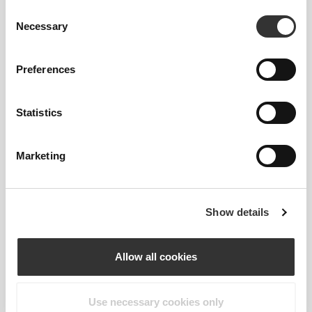
Consent
Necessary
Selection
Preferences
Statistics
76,80 zł
81,47 zł
ZMA - Zinc, Magnesium and
Magnesium Oxide 400mg
Vitamin B6 60 veg caps
200 caps
Marketing
Show details
Allow all cookies
Use necessary cookies only