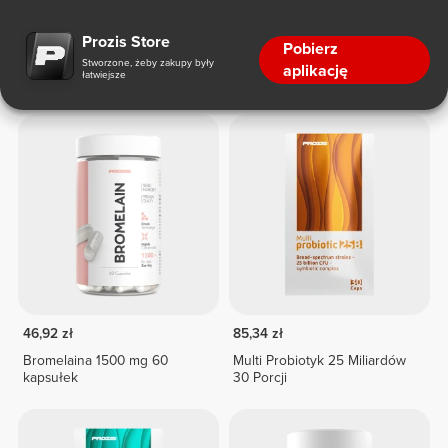
Zdrowie Układu Trawiennego
Prozis Store
Pobierz
Stworzone, żeby zakupy były
aplikację
łatwiejsze
Zdrowie Układu Trawiennego
46,92 zł
85,34 zł
Bromelaina 1500 mg 60
Multi Probiotyk 25 Miliardów
kapsułek
30 Porcji