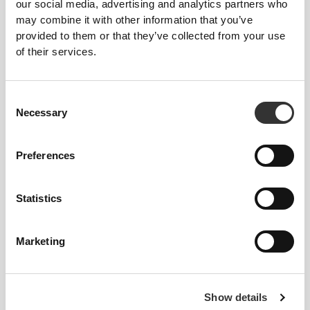
our social media, advertising and analytics partners who
Yogo Whey - High-Protein
Mieszanka Błonnikowa 450g
may combine it with other information that you’ve
Shake 15 servings
provided to them or that they’ve collected from your use
of their services.
Consent
Necessary
Selection
Preferences
Statistics
11,92 zł
17,03 zł
30%
79,52 zł
99,40 zł
20%
H2O Digestive - 8 sticks
Yogo Whey + Creatine - High-
Protein Shake 15 serv
Marketing
Show details