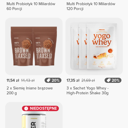
Multi Probiotyk 10 Miliardów
Multi Probiotyk 10 Miliardów
60 Porcji
120 Porcji
11,54 zł
14,43 zł
20%
17,35 zł
21,69 zł
20%
2 x Siemię lniane brązowe
3 x Sachet Yogo Whey -
200 g
High-Protein Shake 30g
NIEDOSTĘPNE