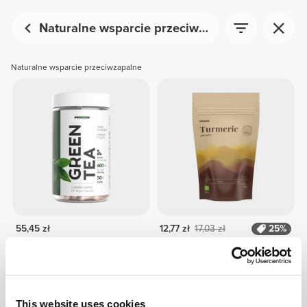
Naturalne wsparcie przeciwzapalne
Naturalne wsparcie przeciwzapalne
55,45 zł
12,77 zł
17,03 zł
25%
Zielona Herbata EGCG
Kurkuma 125 g
600mg 100 kapsułek
NIEDOSTĘPNE
This website uses cookies