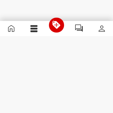
Przydatne informacje
Dołącz do naszego zespołu
Zostań partnerem
Regulamin
Obsługa klienta
Zapisz się do newslettera
Otrzymuj wiadomości i
promocje na swoją skrzynkę
e-mail.
Zapisz się
#ExceedYourself