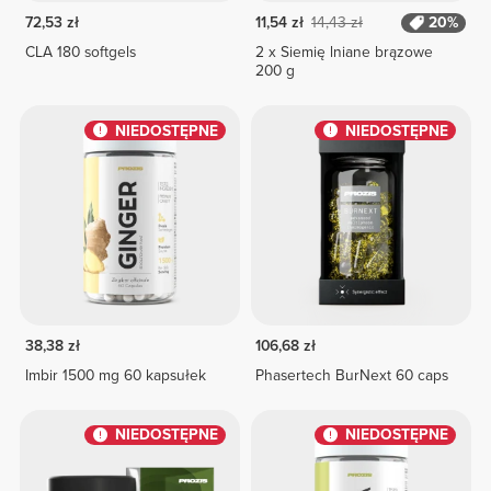
72,53 zł
11,54 zł
14,43 zł
20%
CLA 180 softgels
2 x Siemię lniane brązowe
200 g
NIEDOSTĘPNE
NIEDOSTĘPNE
38,38 zł
106,68 zł
Imbir 1500 mg 60 kapsułek
Phasertech BurNext 60 caps
NIEDOSTĘPNE
NIEDOSTĘPNE