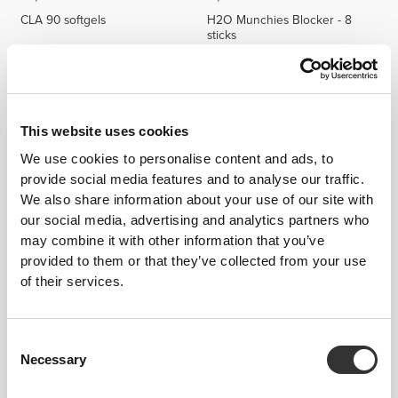
CLA 90 softgels
H2O Munchies Blocker - 8
sticks
NOWOŚĆ
This website uses cookies
We use cookies to personalise content and ads, to
provide social media features and to analyse our traffic.
We also share information about your use of our site with
our social media, advertising and analytics partners who
may combine it with other information that you’ve
59,72 zł
65,17 zł
provided to them or that they’ve collected from your use
of their services.
Cutgenic for Women 200 mL
GlucoOptimize - Blood Sugar
Control - 8 sticks
Consent
Necessary
Selection