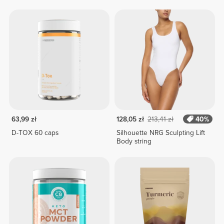
63,99 zł
128,05 zł
213,41 zł
40%
D-TOX 60 caps
Silhouette NRG Sculpting Lift
Body string