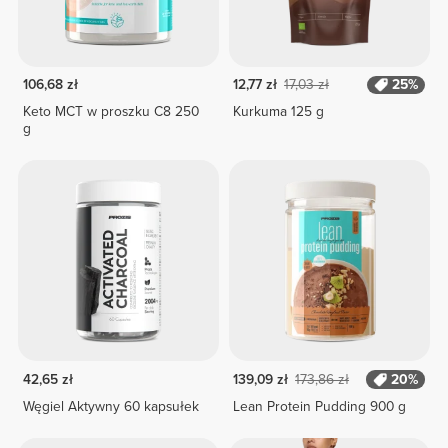
106,68 zł
12,77 zł
17,03 zł
25%
Keto MCT w proszku C8 250
Kurkuma 125 g
g
42,65 zł
139,09 zł
173,86 zł
20%
Węgiel Aktywny 60 kapsułek
Lean Protein Pudding 900 g