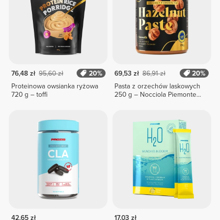
76,48 zł
95,60 zł
20%
69,53 zł
86,91 zł
20%
Proteinowa owsianka ryżowa
Pasta z orzechów laskowych
720 g – toffi
250 g – Nocciola Piemonte
ChNP
42,65 zł
17,03 zł