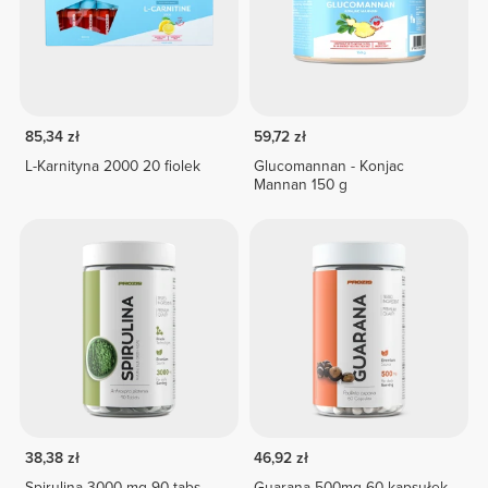
85,34 zł
59,72 zł
L-Karnityna 2000 20 fiolek
Glucomannan - Konjac
Mannan 150 g
38,38 zł
46,92 zł
Spirulina 3000 mg 90 tabs
Guarana 500mg 60 kapsułek