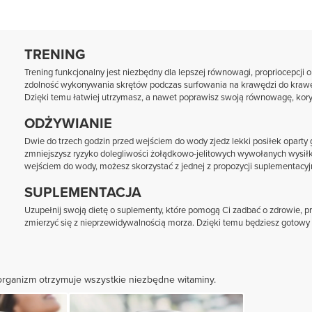
TRENING
Trening funkcjonalny jest niezbędny dla lepszej równowagi, propriocepcji o
zdolność wykonywania skrętów podczas surfowania na krawędzi do krawęd
Dzięki temu łatwiej utrzymasz, a nawet poprawisz swoją równowagę, koryg
ODŻYWIANIE
Dwie do trzech godzin przed wejściem do wody zjedz lekki posiłek oparty
zmniejszysz ryzyko dolegliwości żołądkowo-jelitowych wywołanych wysiłki
wejściem do wody, możesz skorzystać z jednej z propozycji suplementacyjn
SUPLEMENTACJA
Uzupełnij swoją dietę o suplementy, które pomogą Ci zadbać o zdrowie, pr
zmierzyć się z nieprzewidywalnością morza. Dzięki temu będziesz gotowy n
 organizm otrzymuje wszystkie niezbędne witaminy.