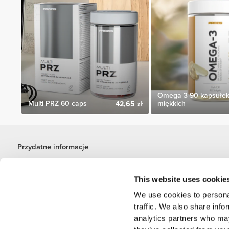
Omega 3 90 kapsułe
Multi PRZ 60 caps
miękkich
42,65 zł
Przydatne informacje
Dołącz do naszego zespołu
Zostań partnerem
This website uses cookie
Regulamin
We use cookies to personal
Obsługa klienta
traffic. We also share info
analytics partners who may