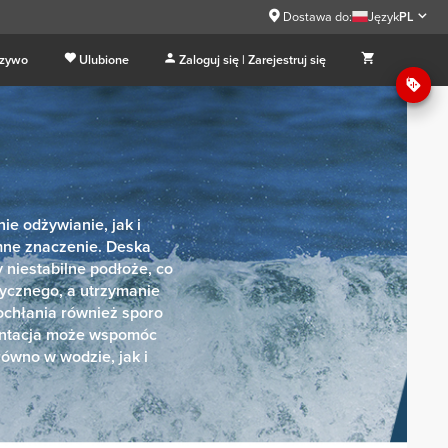
Dostawa do:
Język
PL
 zywo
Ulubione
Zaloguj się | Zarejestruj się
e odżywianie, jak i
mne znaczenie. Deska
 niestabilne podłoże, co
ycznego, a utrzymanie
ochłania również sporo
entacja może wspomóc
ówno w wodzie, jak i