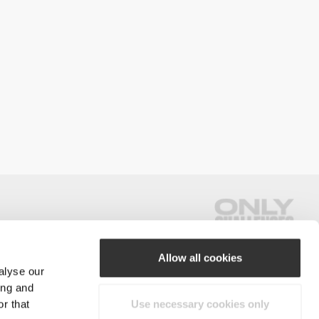
Allow all cookies
alyse our
#ExceedYourself
ing and
r that
Use necessary cookies only