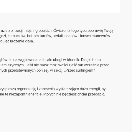
raz stabilizacji mięśni głębokich. Ćwiczenia tego typu poprawią Twoją
zi, cutbacków, bottom turnów, aeriali, snapów i innych manewrów.
ując ułożenie ciała.
 głównie na węglowodanach, ale ubogi w błonnik. Dzięki temu
em fizycznym. Jeśli nie masz możliwości zjeść tak wcześnie przed
ych przedstawionych poniżej, w sekcji „Przed surfingiem”.
zyspieszą regenerację i zapewnią wystarczająco dużo energii, by
a te niezapomniane fale, których nie będziesz chciał przegapić.