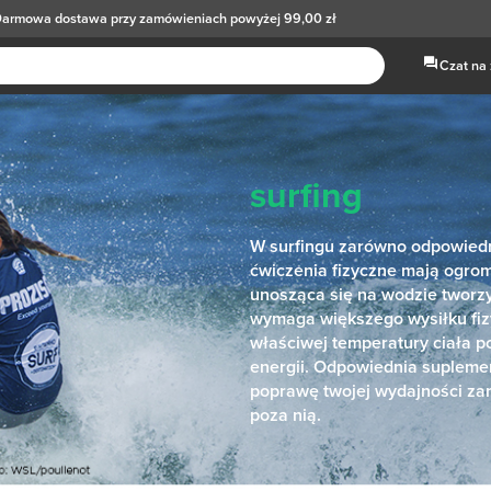
armowa dostawa
przy zamówieniach powyżej 99,00 zł
Czat na
surfing
W surfingu zarówno odpowiedni
ćwiczenia fizyczne mają ogro
unosząca się na wodzie tworzy
wymaga większego wysiłku fiz
właściwej temperatury ciała p
energii. Odpowiednia suplem
poprawę twojej wydajności zar
poza nią.