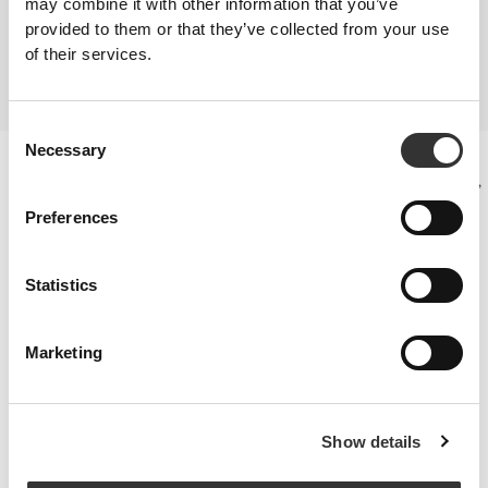
may combine it with other information that you’ve
SUPLEMENTACJA
provided to them or that they’ve collected from your use
Stosuj suplementy zgodnie ze swoimi potrzebami. Ponieważ sporty wodne
of their services.
zazwyczaj nie sprzyjają rozwojowi mięśni, dobrym sposobem na
budowanie i utrzymanie masy mięśniowej może być włączenie do diety
suplementu białkowego.
Consent
Necessary
Selection
Kości i stawy
Te suplementy pomagają spowolnić stopniową degenerację chrząstki,
łagodzą ból stawów i poprawiają Twoją mobilność.
Preferences
Statistics
Marketing
Show details