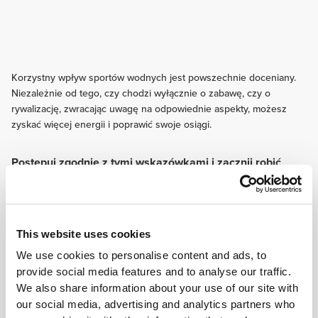
Korzystny wpływ sportów wodnych jest powszechnie doceniany.
Niezależnie od tego, czy chodzi wyłącznie o zabawę, czy o
rywalizację, zwracając uwagę na odpowiednie aspekty, możesz
zyskać więcej energii i poprawić swoje osiągi.
Postępuj zgodnie z tymi wskazówkami i zacznij robić
postępy już dziś!
TRENING
Trening wytrzymałościowy poprawiający kondycję układu krążenia i
pozwalający pływać dłużej. Pamiętaj również, aby poświęcić część
This website uses cookies
treningów na wzmocnienie mięśni głębokich.
We use cookies to personalise content and ads, to
ODŻYWIANIE
provide social media features and to analyse our traffic.
Sporządź listę produktów, których należy unikać przed treningiem w
We also share information about your use of our site with
wodzie. Produkty mleczne oraz żywność bogata w tłuszcze lub błonnik
our social media, advertising and analytics partners who
mogą powodować nudności i zaburzenia trawienia oraz pracy jelit.