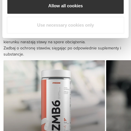
Allow all cookies
BCAA 8:1:1 180 tabs
85,34 zł
Use necessary cookies only
Zapobieganie urazom
Ćwiczenia wytrzymałościowe i szybkie sprinty z nagłymi zmianami
kierunku narażają stawy na spore obciążenia.
Zadbaj o ochronę stawów, sięgając po odpowiednie suplementy i
substancje.