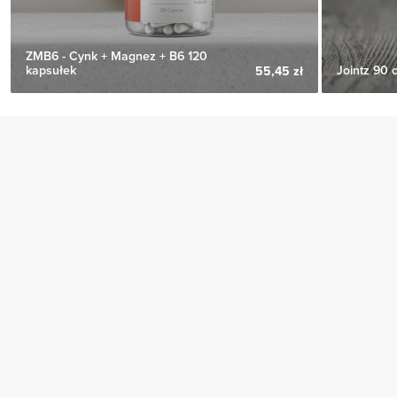
ZMB6 - Cynk + Magnez + B6 120
kapsułek
Jointz 90 
55,45 zł