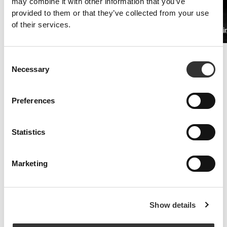
may combine it with other information that you’ve
provided to them or that they’ve collected from your use
of their services.
PRO•CGT 400 g
Beta-alani
55,45 zł
Zwiększona wytrzymałość
Consent
Suplementy białka serwatkowego i aminokwasów są kluczowe w
Necessary
Selection
walce z objawami zmęczenia.
Preferences
Statistics
Marketing
Show details