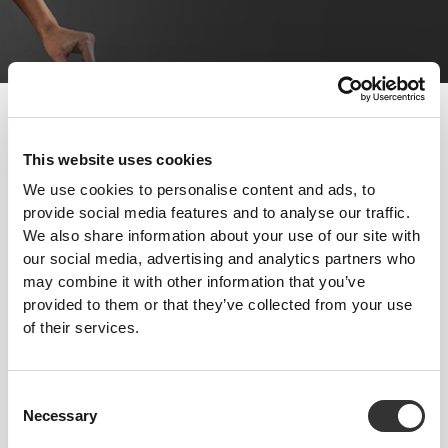
Dieta i aktywność fizyczna odgrywają kluczową rolę w osiąganiu
sukcesów w odchudzaniu. Odpowiednio stosowana suplementacja
może stanowić ten dodatkowy atut, który sprawi, że cały proces
This website uses cookies
stanie się łatwiejszy.
We use cookies to personalise content and ads, to
provide social media features and to analyse our traffic.
Postępuj zgodnie z tymi wskazówkami i zacznij robić
We also share information about your use of our site with
postępy już dziś!
our social media, advertising and analytics partners who
may combine it with other information that you’ve
TRENING
provided to them or that they’ve collected from your use
Trening o wysokiej intensywności w krótkich seriach daje dłużej
utrzymujące się efekty i przynosi lepsze rezultaty. Zwiększając siłę i masę
of their services.
mięśniową, pozwalasz swojemu ciału spalać więcej tłuszczu w ciągu dnia.
Ćwiczenia wykonywane przez dłuższy czas, ale z mniejszą
intensywnością, są skuteczniejsze, jeśli zależy Ci na natychmiastowym
Consent
spalaniu tłuszczu. Najlepszym rozwiązaniem jest połączenie obu tych form
Necessary
treningu.
Selection
ODŻYWIANIE