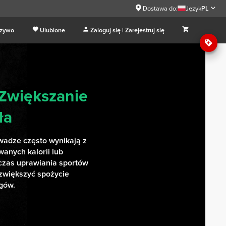
Dostawa do:
Język
PL
 zywo
Ulubione
Zaloguj się | Zarejestruj się
 Zwiększanie
ła
wadze często wynikają z
wanych kalorii lub
czas uprawiania sportów
zwiększyć spożycie
ngów.