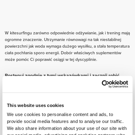
W kitesurfingu zarówno odpowiednie odżywianie, jak i trening mają
ogromne znaczenie. Utrzymanie równowagi na tak niestabilnej
powierzchni jak woda wymaga dużego wysiłku, a stała temperatura
ciała pochłania sporo energii. Dobór właściwych suplementów
może pomóc Ci poprawić osiągi w tej dyscyplinie.
Postępuj zgodnie z tymi wskazówkami i zacznij robić
postępy już dziś!
TRENING
Poświęć część treningu na poprawę równowagi, propriocepcji i stabilizacji
This website uses cookies
mięśni głębokich. Ćwiczenia tego typu zwiększą umiejętność skręcania,
utrzymywania równowagi oraz zachowania prawidłowej postawy podczas
We use cookies to personalise content and ads, to
uprawiania sportu.
provide social media features and to analyse our traffic.
ODŻYWIANIE
We also share information about your use of our site with
Dwie do trzech godzin przed wejściem do wody zjedz lekki posiłek oparty