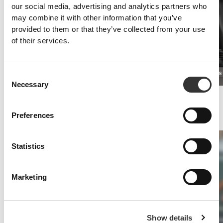
our social media, advertising and analytics partners who
may combine it with other information that you’ve
provided to them or that they’ve collected from your use
of their services.
TesToid 26 servings
Real Mass
170,72 zł
Consent
Necessary
Selection
Wytrzymałość
Bądź gotowy grać pełne 40 minut.
Preferences
Ważne jest, aby mieć energię na cały mecz.
Statistics
Marketing
Show details