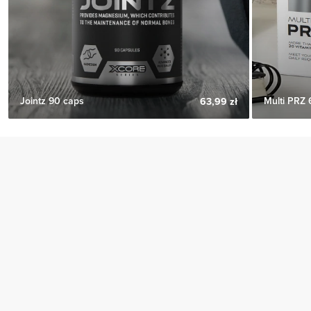
Jointz 90 caps
Multi PRZ 
63,99 zł