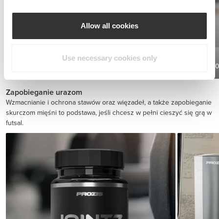
Allow all cookies
Use necessary cookies only
BCAA 2:1:1 200 tabs
Kofeina 2
76,80 zł
Zapobieganie urazom
Wzmacnianie i ochrona stawów oraz więzadeł, a także zapobieganie
skurczom mięśni to podstawa, jeśli chcesz w pełni cieszyć się grą w
futsal.