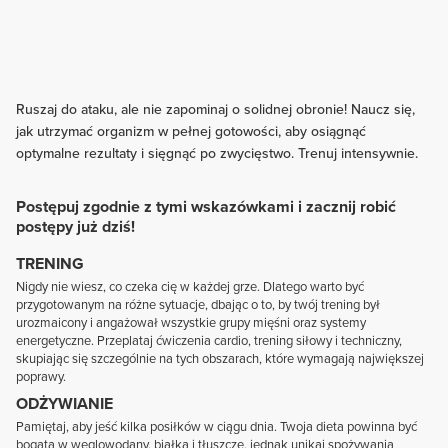
Ruszaj do ataku, ale nie zapominaj o solidnej obronie! Naucz się,
jak utrzymać organizm w pełnej gotowości, aby osiągnąć
optymalne rezultaty i sięgnąć po zwycięstwo. Trenuj intensywnie.
Postępuj zgodnie z tymi wskazówkami i zacznij robić
postępy już dziś!
TRENING
Nigdy nie wiesz, co czeka cię w każdej grze. Dlatego warto być
przygotowanym na różne sytuacje, dbając o to, by twój trening był
urozmaicony i angażował wszystkie grupy mięśni oraz systemy
energetyczne. Przeplataj ćwiczenia cardio, trening siłowy i techniczny,
skupiając się szczególnie na tych obszarach, które wymagają największej
poprawy.
ODŻYWIANIE
Pamiętaj, aby jeść kilka posiłków w ciągu dnia. Twoja dieta powinna być
bogata w węglowodany, białka i tłuszcze, jednak unikaj spożywania