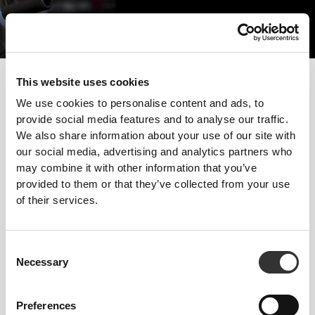
Aby zwiększyć beztłuszczową masę mięśniową i uzyskać wyraźniej
This website uses cookies
zarysowaną sylwetkę, warto zwrócić szczególną uwagę na ilość
We use cookies to personalise content and ads, to
spożywanych kalorii, a zwłaszcza węglowodanów. Najlepszym
provide social media features and to analyse our traffic.
rozwiązaniem będzie tutaj połączenie restrykcyjnej diety z
We also share information about your use of our site with
treningiem interwałowym o wysokiej intensywności.
our social media, advertising and analytics partners who
may combine it with other information that you’ve
Postępuj zgodnie z tymi wskazówkami i zacznij robić
provided to them or that they’ve collected from your use
postępy już dziś!
of their services.
TRENING
Trening siłowy z mniejszą liczbą powtórzeń i dużymi ciężarami. Naturalne
ćwiczenia oparte na ruchach funkcjonalnych – przysiady, wyciskania i
Consent
martwe ciągi – połączone z treningiem wytrzymałościowym o krótkim i
Necessary
Selection
średnim czasie trwania.
ODŻYWIANIE
Preferences
Zwiększ ilość spożywanych makroskładników, zwłaszcza białka, we