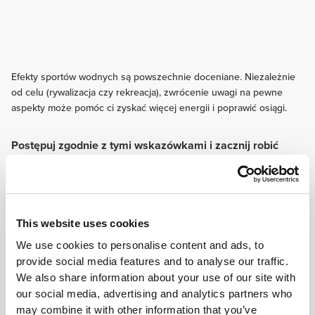
Efekty sportów wodnych są powszechnie doceniane. Niezależnie
od celu (rywalizacja czy rekreacja), zwrócenie uwagi na pewne
aspekty może pomóc ci zyskać więcej energii i poprawić osiągi.
Postępuj zgodnie z tymi wskazówkami i zacznij robić
postępy już dziś!
TRENING
Trening wytrzymałościowy poprawiający kondycję układu krążenia i
pozwalający pływać dłużej. Pamiętaj również, aby poświęcić część
This website uses cookies
treningów na wzmocnienie mięśni głębokich.
We use cookies to personalise content and ads, to
ODŻYWIANIE
provide social media features and to analyse our traffic.
Sporządź listę produktów, których należy unikać przed treningiem w
wodzie. Produkty mleczne oraz żywność bogata w tłuszcze lub błonnik
We also share information about your use of our site with
mogą powodować nudności i zaburzenia trawienia oraz pracy jelit.
our social media, advertising and analytics partners who
SUPLEMENTACJA
may combine it with other information that you’ve