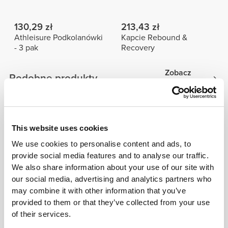
130,29 zł
213,43 zł
Athleisure Podkolanówki
Kapcie Rebound &
- 3 pak
Recovery
Zobacz
Podobne produkty
wszystkie
45,63 zł
76,82 zł
91,25 zł
50%
128,03 zł
40%
This website uses cookies
Szorty o średniej długości
Spark Krótkie spodenki o
z regularnym stanem
średniej długości z
We use cookies to personalise content and ads, to
Maxx
wysokim stanem
provide social media features and to analyse our traffic.
53,24 zł
45,63 zł
106,47 zł
50%
91,25 zł
50%
We also share information about your use of our site with
Szorty o średniej długości
Szorty o średniej długości
our social media, advertising and analytics partners who
z regularnym stanem
z regularnym stanem
may combine it with other information that you’ve
Shapeshifter
Twiggy
provided to them or that they’ve collected from your use
Zobacz
of their services.
Bestsellery
wszystkie