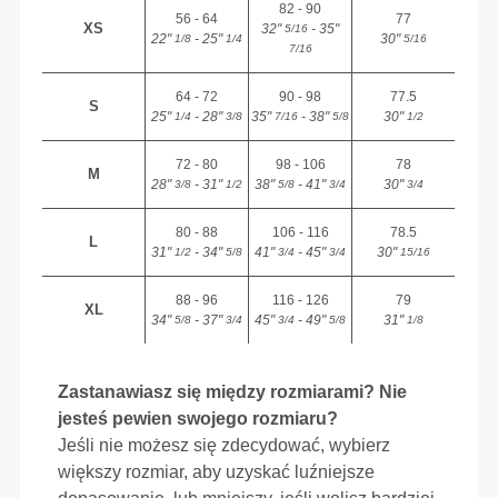
82 - 90
56 - 64
77
XS
32"
- 35"
5/16
22"
- 25"
30"
1/8
1/4
5/16
7/16
64 - 72
90 - 98
77.5
S
25"
- 28"
35"
- 38"
30"
1/4
3/8
7/16
5/8
1/2
72 - 80
98 - 106
78
M
28"
- 31"
38"
- 41"
30"
3/8
1/2
5/8
3/4
3/4
80 - 88
106 - 116
78.5
L
31"
- 34"
41"
- 45"
30"
1/2
5/8
3/4
3/4
15/16
88 - 96
116 - 126
79
XL
34"
- 37"
45"
- 49"
31"
5/8
3/4
3/4
5/8
1/8
Zastanawiasz się między rozmiarami? Nie
jesteś pewien swojego rozmiaru?
Jeśli nie możesz się zdecydować, wybierz
większy rozmiar, aby uzyskać luźniejsze