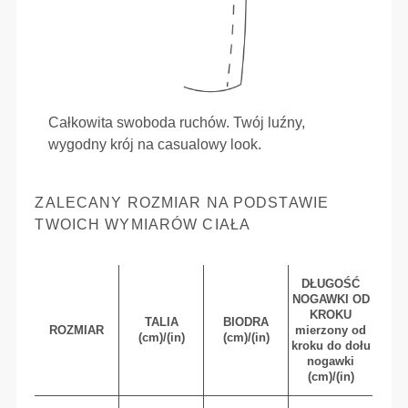
Całkowita swoboda ruchów. Twój luźny,
wygodny krój na casualowy look.
ZALECANY ROZMIAR NA PODSTAWIE
TWOICH WYMIARÓW CIAŁA
DŁUGOŚĆ
NOGAWKI OD
KROKU
TALIA
BIODRA
ROZMIAR
mierzony od
(cm)/(in)
(cm)/(in)
kroku do dołu
nogawki
(cm)/(in)