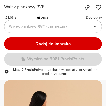
Wałek piankowy RVF
Dostępny
288
128,03 zł
Wałek piankowy RVF - Jasnoszary
Dodaj do koszyka
Wymień na 3081 ProzisPoints
Masz
0 ProzisPoints
— zdobądź więcej, aby otrzymać ten
produkt za darmo!