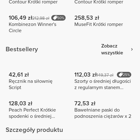
Contour Krótki romper
Contour Krótki romper
106,49 zł
258,53 zł
212,98 zł
50%
Kombinezon Winner's
MuseFit Krótki romper
Circle
Zobacz
Bestsellery
wszystkie
42,61 zł
112,03 zł
149,37 zł
25%
Ręcznik na siłownię
Szorty o średniej długości
Script
z regularnym stanem
Peach Perfect FX
128,03 zł
72,53 zł
Peach Perfect Krótkie
Bawełniane paski do
spodenki o średniej
podnoszenia ciężarów x 2
długości z wysokim
stanem
Szczegóły produktu