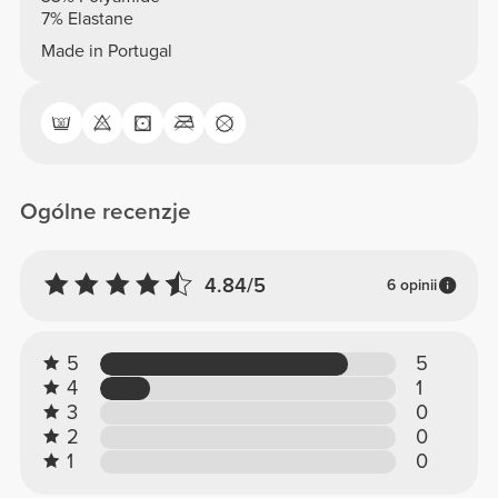
7% Elastane
Made in Portugal
Ogólne recenzje
4.84/5
6 opinii
5
5
4
1
3
0
2
0
1
0