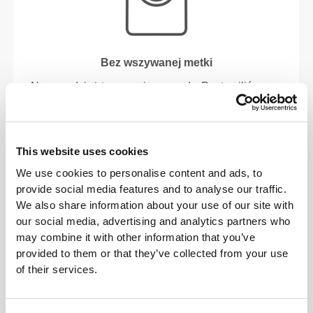
Bez wszywanej metki
Nasza odzież to synonim wygody. Postawiliśmy na
rozwiązanie, które zdecydowanie wyróżnia nasze
ubrania: brak szwów! Bez wszytych metek noszenie
naszych produktów staje się przyjemniejsze i nie
This website uses cookies
powoduje podrażnień skóry.
We use cookies to personalise content and ads, to
provide social media features and to analyse our traffic.
PORADY DOTYCZĄCE
We also share information about your use of our site with
DOPASOWANIA
our social media, advertising and analytics partners who
may combine it with other information that you’ve
provided to them or that they’ve collected from your use
of their services.
Ten przedmiot
Obcisły