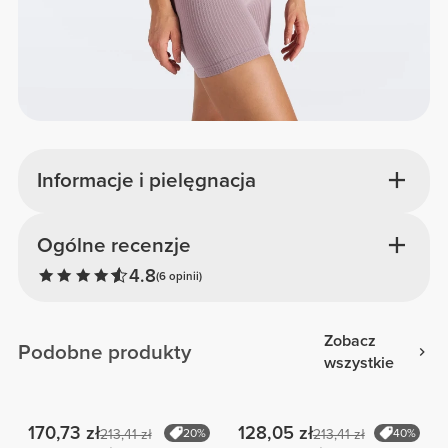
Informacje i pielęgnacja
Ogólne recenzje
4.8
(6 opinii)
Zobacz
Podobne produkty
wszystkie
170,73 zł
128,05 zł
213,41 zł
20%
213,41 zł
40%