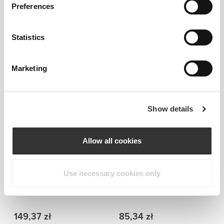
Preferences
Statistics
Marketing
Informacje i pielęgnacja
Show details
Ogólne recenzje
4.9
(13 opinii)
Allow all cookies
Zobacz
Use necessary cookies only
Bestsellery
wszystkie
149,37 zł
85,34 zł