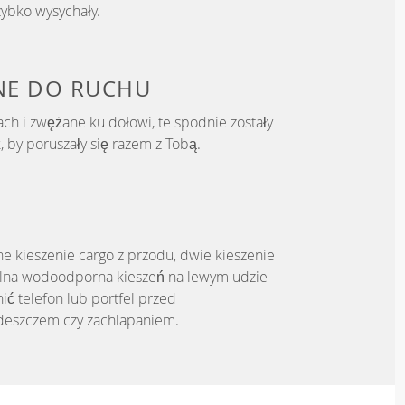
zybko wysychały.
E DO RUCHU
ch i zwężane ku dołowi, te spodnie zostały
 by poruszały się razem z Tobą.
E
e kieszenie cargo z przodu, dwie kieszenie
alna wodoodporna kieszeń na lewym udzie
ić telefon lub portfel przed
eszczem czy zachlapaniem.