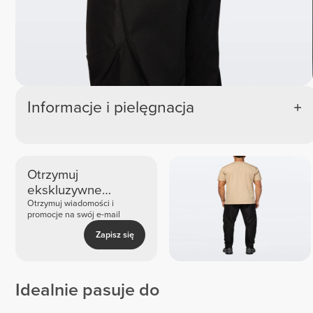
Informacje i pielęgnacja
Otrzymuj
ekskluzywne
nowości i oferty
Otrzymuj wiadomości i
promocje na swój e-mail
Zapisz się
Idealnie pasuje do