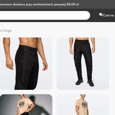
armowa dostawa
przy zamówieniach powyżej 99,00 zł
Czat na
ie Cargo