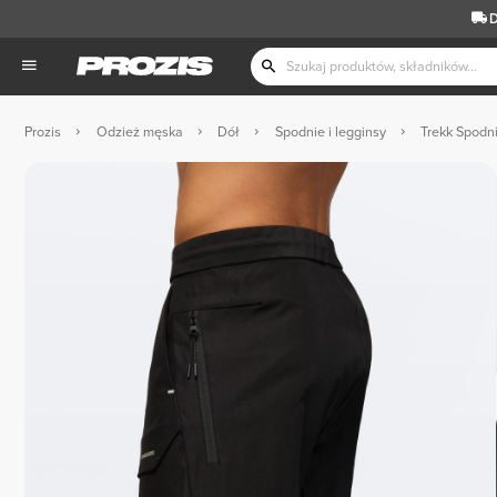
D
Prozis
Odzież męska
Dół
Spodnie i legginsy
Trekk Spodn