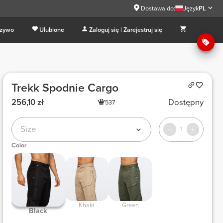
Dostawa do:
Język
PL
 zywo
Ulubione
Zaloguj się | Zarejestruj się
Trekk Spodnie Cargo
256,10 zł
Dostępny
537
Size
1
Color
 Khaki 
 Green 
 Black 