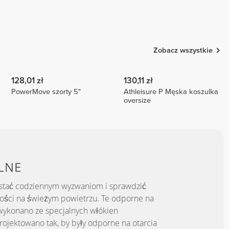
Zobacz wszystkie
128,01 zł
130,11 zł
PowerMove szorty 5"
Athleisure P Męska koszulka
oversize
LNE
ostać codziennym wyzwaniom i sprawdzić
ości na świeżym powietrzu. Te odporne na
wykonano ze specjalnych włókien
rojektowano tak, by były odporne na otarcia