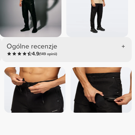
Ogólne recenzje
4.9
(149 opinii)