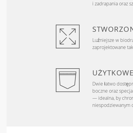
i zadrapania oraz s
STWORZON
Luźniejsze w biodra
zaprojektowane tak,
UŻYTKOW
Dwie łatwo dostępn
boczne oraz specj
— idealna, by chron
niespodziewanym d