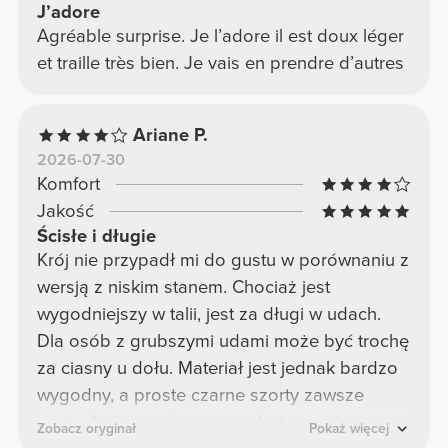
J’adore
Agréable surprise. Je l’adore il est doux léger
et traille très bien. Je vais en prendre d’autres
Ariane P.
2026-07-30
Komfort
Jakość
Ścisłe i długie
Krój nie przypadł mi do gustu w porównaniu z
wersją z niskim stanem. Chociaż jest
wygodniejszy w talii, jest za długi w udach.
Dla osób z grubszymi udami może być trochę
za ciasny u dołu. Materiał jest jednak bardzo
wygodny, a proste czarne szorty zawsze
sprawdzają się świetnie, a do tego nie
Zobacz oryginał
Pokaż więcej