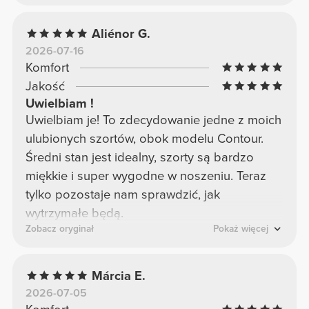
prześwitują.
Aliénor G.
2026-07-16
Komfort
Jakość
Uwielbiam !
Uwielbiam je! To zdecydowanie jedne z moich
ulubionych szortów, obok modelu Contour.
Średni stan jest idealny, szorty są bardzo
miękkie i super wygodne w noszeniu. Teraz
tylko pozostaje nam sprawdzić, jak
wytrzymałe będą.
Zobacz oryginał
Pokaż więcej
Márcia E.
2026-07-05