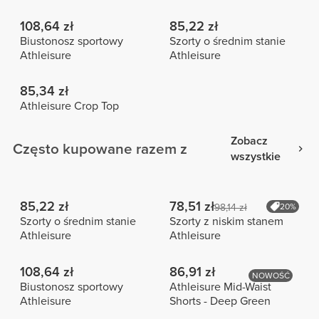
108,64 zł
85,22 zł
Biustonosz sportowy
Szorty o średnim stanie
Athleisure
Athleisure
85,34 zł
Athleisure Crop Top
Zobacz
Często kupowane razem z
wszystkie
85,22 zł
78,51 zł
98,14 zł
20%
Szorty o średnim stanie
Szorty z niskim stanem
Athleisure
Athleisure
108,64 zł
86,91 zł
NOWOŚĆ
Biustonosz sportowy
Athleisure Mid-Waist
Athleisure
Shorts - Deep Green