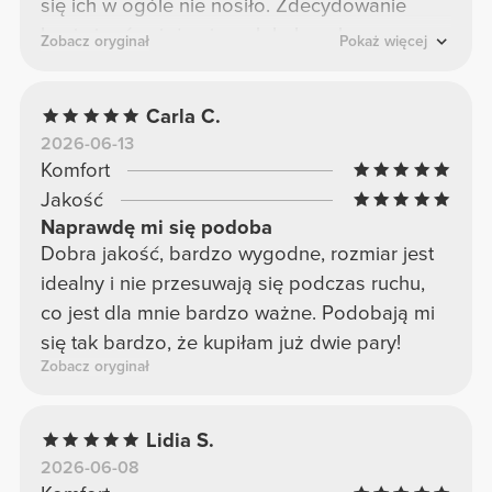
się ich w ogóle nie nosiło. Zdecydowanie
kupię je również w innych kolorach.
Zobacz oryginał
Pokaż więcej
Carla C.
2026-06-13
Komfort
Jakość
Naprawdę mi się podoba
Dobra jakość, bardzo wygodne, rozmiar jest
idealny i nie przesuwają się podczas ruchu,
co jest dla mnie bardzo ważne. Podobają mi
się tak bardzo, że kupiłam już dwie pary!
Zobacz oryginał
Lidia S.
2026-06-08