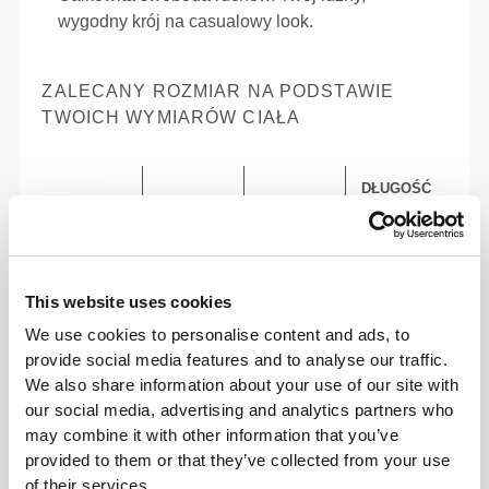
wygodny krój na casualowy look.
ZALECANY ROZMIAR NA PODSTAWIE
TWOICH WYMIARÓW CIAŁA
DŁUGOŚĆ
NOGAWKI OD
KROKU
TALIA
BIODRA
ROZMIAR
mierzony od
(cm)/(in)
(cm)/(in)
kroku do dołu
nogawki
(cm)/(in)
This website uses cookies
We use cookies to personalise content and ads, to
82 - 90
56 - 64
77
provide social media features and to analyse our traffic.
XS
32"
- 35"
5/16
22"
- 25"
30"
1/8
1/4
5/16
We also share information about your use of our site with
7/16
our social media, advertising and analytics partners who
64 - 72
90 - 98
77.5
may combine it with other information that you’ve
S
25"
- 28"
35"
- 38"
30"
1/4
3/8
7/16
5/8
1/2
provided to them or that they’ve collected from your use
of their services.