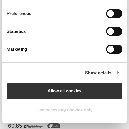
Preferences
Statistics
Marketing
Informacje i pielęgnacja
Show details
Ogólne recenzje
4.9
(14 opinii)
Allow all cookies
Idealnie pasuje do
Use necessary cookies only
60,85 zł
121,69 zł
50%