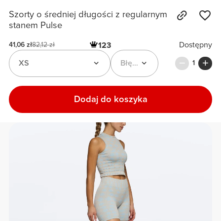
Szorty o średniej długości z regularnym
stanem Pulse
Dostępny
123
41,06 zł
82,12 zł
XS
Błękitny / Off White
1
Dodaj do koszyka