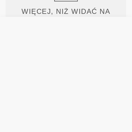
WIĘCEJ, NIŻ WIDAĆ NA
PIERWSZY RZUT OKA
Specjalnie opracowana technologia włókien o
właściwościach odprowadzających wilgoć, dzięki
którym pozostajesz suchy i masz zagwarantowany
komfort.
ZAPROJEKTOWANY Z
WYKORZYSTANIEM
TECHNOLOGII
REVOKNIT