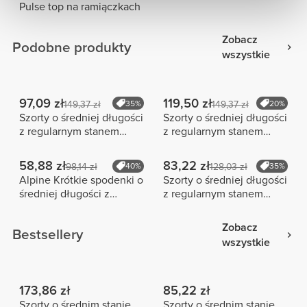
Pulse top na ramiączkach
Zobacz
Podobne produkty
wszystkie
97,09 zł
119,50 zł
149,37 zł
35%
149,37 zł
20%
Szorty o średniej długości
Szorty o średniej długości
z regularnym stanem
z regularnym stanem
Peach Perfect FX
Peach Perfect FX
58,88 zł
83,22 zł
98,14 zł
40%
128,03 zł
35%
Alpine Krótkie spodenki o
Szorty o średniej długości
średniej długości z
z regularnym stanem
wysokim stanem
Alpine NRG
Zobacz
Bestsellery
wszystkie
173,86 zł
85,22 zł
Szorty o średnim stanie
Szorty o średnim stanie