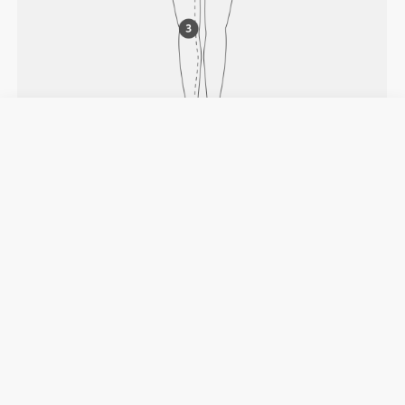
JAK MIERZYĆ
Talia
Zmierz obwód w najwęższym miejscu talii.
Biodra
Zmierz wokół najszerszego miejsca bioder.
Długość nogawki od kroku
Mierz od kroku do miejsca poniżej kostki.