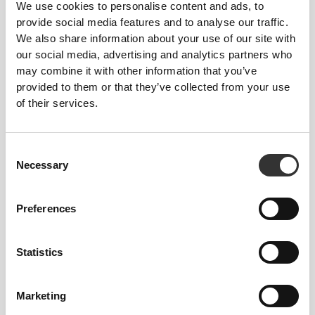
We use cookies to personalise content and ads, to
nawet podczas intensywnych ćwiczeń, nie
provide social media features and to analyse our traffic.
ograniczając ruchów ani nie zakrywając zbyt wiele.
We also share information about your use of our site with
our social media, advertising and analytics partners who
may combine it with other information that you’ve
provided to them or that they’ve collected from your use
of their services.
WIĘCEJ, NIŻ WIDAĆ NA
Consent
Necessary
PIERWSZY RZUT OKA
Selection
W naszych ubraniach stosujemy szybko schnącą
Preferences
tkaninę o dwukierunkowej elastyczności, ponieważ
są one stworzone nie tylko po to, byś dobrze
wyglądał, ale także po to, byś czuł się w nich
Statistics
świetnie.
Marketing