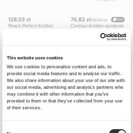
128,03 zł
76,82 zł
128,03 zł
40%
Peach Perfect Krótkie
Contour Krótkie spodenki
spodenki o średniej
o średniej długości z
długości z wysokim
wysokim stanem
stanem
45,63 zł
119,50 zł
91,25 zł
50%
149,37 zł
20%
Szorty o średniej długości
Szorty o średniej długości
This website uses cookies
z regularnym stanem
z regularnym stanem
Twiggy
Peach Perfect FX
We use cookies to personalise content and ads, to
Zobacz
provide social media features and to analyse our traffic.
Bestsellery
wszystkie
We also share information about your use of our site with
our social media, advertising and analytics partners who
may combine it with other information that you’ve
173,86 zł
85,22 zł
provided to them or that they’ve collected from your use
Szorty o średnim stanie
Szorty o średnim stanie
of their services.
MuseFit
Athleisure
173,86 zł
195,59 zł
Consent