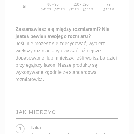
88 - 96
116 - 126
79
XL
34"
- 37"
45"
- 49"
31"
5/8
3/4
3/4
5/8
1/8
Zastanawiasz się między rozmiarami? Nie
jesteś pewien swojego rozmiaru?
Jeśli nie możesz się zdecydować, wybierz
większy rozmiar, aby uzyskać luźniejsze
dopasowanie, lub mniejszy, jeśli wolisz bardziej
przylegający fason. Nasze produkty są
wykonywane zgodnie ze standardową
rozmiarówką.
JAK MIERZYĆ
Talia