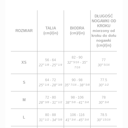
DŁUGOŚĆ
NOGAWKI OD
KROKU
TALIA
BIODRA
ROZMIAR
mierzony od
(cm)/(in)
(cm)/(in)
kroku do dołu
nogawki
(cm)/(in)
82 - 90
56 - 64
77
XS
32"
- 35"
5/16
22"
- 25"
30"
1/8
1/4
5/16
7/16
64 - 72
90 - 98
77.5
S
25"
- 28"
35"
- 38"
30"
1/4
3/8
7/16
5/8
1/2
72 - 80
98 - 106
78
M
28"
- 31"
38"
- 41"
30"
3/8
1/2
5/8
3/4
3/4
80 - 88
106 - 116
78.5
L
31"
- 34"
41"
- 45"
30"
1/2
5/8
3/4
3/4
15/16