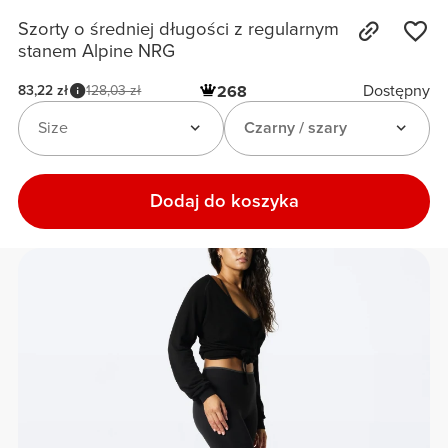
Szorty o średniej długości z regularnym
stanem Alpine NRG
Dostępny
83,22 zł
128,03 zł
268
Size
Czarny / szary
Dodaj do koszyka