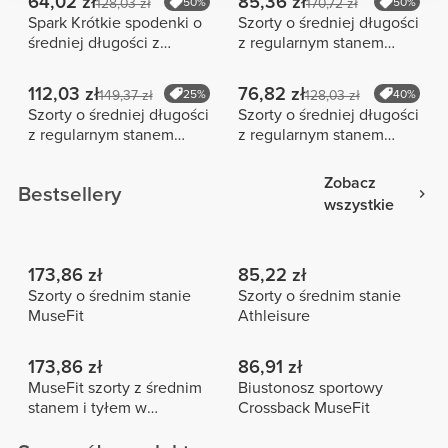
64,02 zł
85,36 zł
128,03 zł
50%
170,72 zł
50%
Spark Krótkie spodenki o
Szorty o średniej długości
średniej długości z
z regularnym stanem
wysokim stanem
Clueless
112,03 zł
76,82 zł
149,37 zł
25%
128,03 zł
40%
Szorty o średniej długości
Szorty o średniej długości
z regularnym stanem
z regularnym stanem
Peach Perfect FX
Alpine NRG
Zobacz
Bestsellery
wszystkie
173,86 zł
85,22 zł
Szorty o średnim stanie
Szorty o średnim stanie
MuseFit
Athleisure
173,86 zł
86,91 zł
MuseFit szorty z średnim
Biustonosz sportowy
stanem i tyłem w
Crossback MuseFit
kształcie litery V