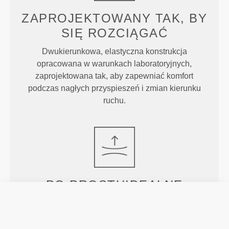
ZAPROJEKTOWANY TAK, BY
SIĘ ROZCIĄGAĆ
Dwukierunkowa, elastyczna konstrukcja
opracowana w warunkach laboratoryjnych,
zaprojektowana tak, aby zapewniać komfort
podczas nagłych przyspieszeń i zmian kierunku
ruchu.
PO PROSTU
IDEALNE
Zapewniają odpowiednio wysoki stan, który
gwarantuje wsparcie i pozostaje na swoim miejscu
nawet podczas intensywnych ćwiczeń, nie