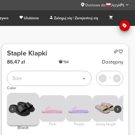
Dostawa do:
Język
PL
 zywo
Ulubione
Zaloguj się | Zarejestruj się
Staple Klapki
86,47 zł
Dostępny
194
Size
1
Color
 Pink 
 Purple 
 Jasny taupe 
 Jasnos
 Black 