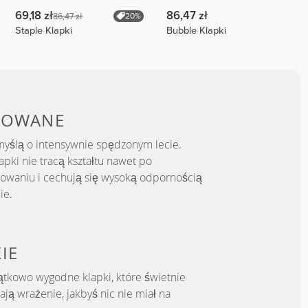
69,18 zł
86,47 zł
86,47 zł
20%
Staple Klapki
Bubble Klapki
TOWANE
yślą o intensywnie spędzonym lecie.
lapki nie tracą kształtu nawet po
owaniu i cechują się wysoką odpornością
ie.
IE
jątkowo wygodne klapki, które świetnie
ają wrażenie, jakbyś nic nie miał na