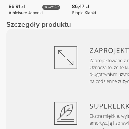
86,91 zł
86,47 zł
NOWOŚĆ
Athleisure Japonki
Staple Klapki
Szczegóły produktu
ZAPROJEK
Zaprojektowane z m
Oznacza to, że te k
długotrwałym użytk
na codzienne zużyc
SUPERLEKK
Ekstra miękkie, wy
amortyzują i sprawi