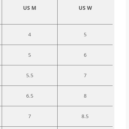
US M
US W
4
5
5
6
5.5
7
6.5
8
7
8.5