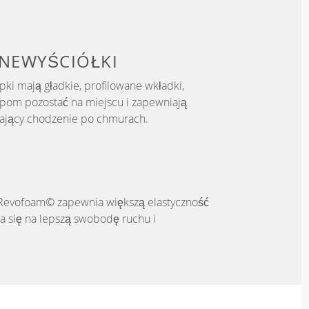
NE
WYŚCIÓŁKI
pki mają gładkie, profilowane wkładki,
pom pozostać na miejscu i zapewniają
ający chodzenie po chmurach.
 Revofoam© zapewnia większą elastyczność
da się na lepszą swobodę ruchu i