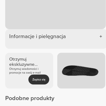
Informacje i pielęgnacja
Otrzymuj
ekskluzywne
nowości i oferty
Otrzymuj wiadomości i
promocje na swój e-mail
Zapisz się
Podobne produkty