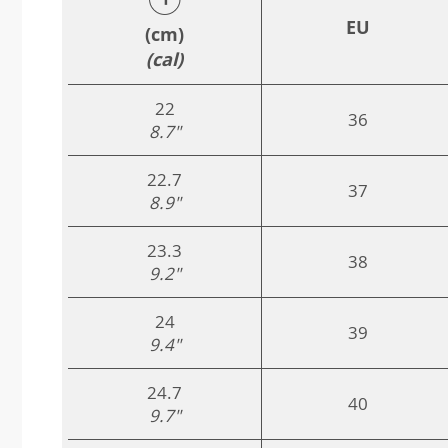
EU
(cm)
(cal)
22
36
8.7"
22.7
37
8.9"
23.3
38
9.2"
24
39
9.4"
24.7
40
9.7"