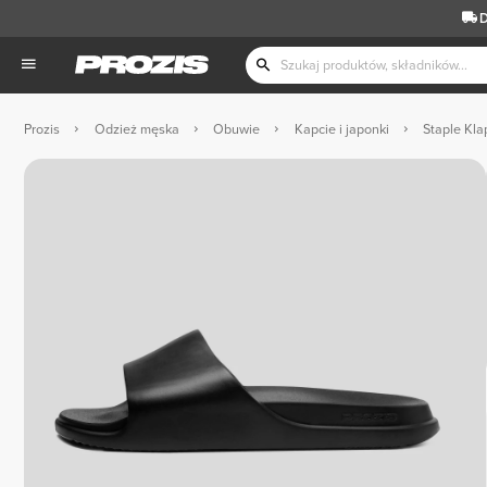
D
Prozis
Odzież męska
Obuwie
Kapcie i japonki
Staple Kla