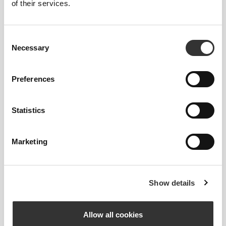
of their services.
Consent
Necessary
Selection
Preferences
EU
US M
US W
(cm)
(cal)
Statistics
22
36
4
5
8.7"
Marketing
22.7
37
5
6
8.9"
Show details
23.3
38
5.5
7
9.2"
Allow all cookies
24
39
6.5
8