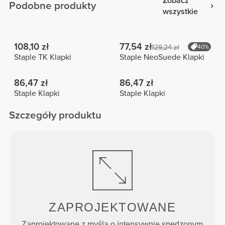
Zobacz
Podobne produkty
wszystkie
108,10 zł
77,54 zł
129,24 zł
40%
Staple TK Klapki
Staple NeoSuede Klapki
86,47 zł
86,47 zł
Staple Klapki
Staple Klapki
Szczegóły produktu
ZAPROJEKTOWANE
Zaprojektowane z myślą o intensywnie spędzonym