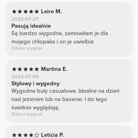
Leire M.
2026-07-27
Pasują idealnie
Są bardzo wygodne, zamówiłam je dla
mojego chłopaka i on je uwielbia
Zobacz oryginał
Martina E.
2025-07-09
Stylowy i wygodny
Wygodne buty casualowe. Idealne na dzień
nad jeziorem lub na basenie. I do tego
świetnie wyglądają.
Zobacz oryginał
Letícia P.