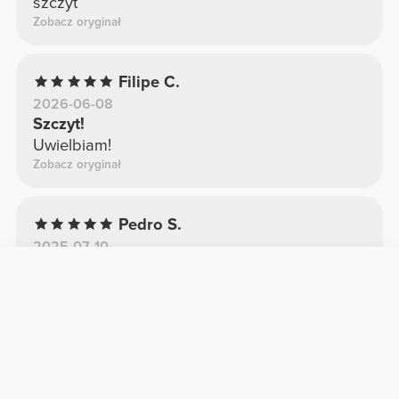
szczyt
Zobacz oryginał
Filipe C.
2026-06-08
Szczyt!
Uwielbiam!
Zobacz oryginał
Pedro S.
2025-07-10
Podobało mi się
Lepiej niż oczekiwano
Zobacz oryginał
Więcej opinii