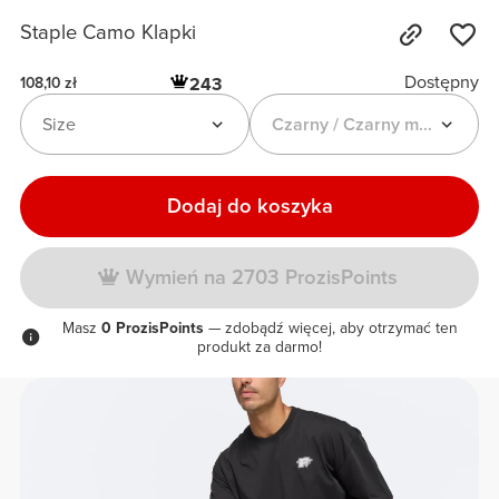
Staple Camo Klapki
Dostępny
243
108,10 zł
Size
Czarny / Czarny moro
Dodaj do koszyka
Wymień na 2703 ProzisPoints
Masz
0 ProzisPoints
— zdobądź więcej, aby otrzymać ten
produkt za darmo!