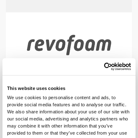
Revofoam© to lekka technologia piankowa
opracowana przez Prozis, zaprojektowana z myślą
This website uses cookies
o amortyzacji wstrząsów, trwałości i komforcie,
We use cookies to personalise content and ads, to
mająca szerokie zastosowanie – od produktów
provide social media features and to analyse our traffic.
ukierunkowanych na wydajność po codzienne
We also share information about your use of our site with
artykuły gospodarstwa domowego.
our social media, advertising and analytics partners who
may combine it with other information that you’ve
provided to them or that they’ve collected from your use
TABELA ROZMIARÓW