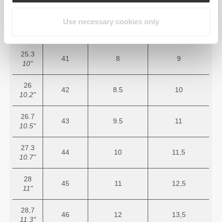
9.4"
Use necessary cookies only
24.7
40
7
8.5
9.7"
25.3
41
8
9
10"
26
42
8.5
10
10.2"
26.7
43
9.5
11
10.5"
27.3
44
10
11,5
10.7"
28
45
11
12,5
11"
28,7
46
12
13,5
11,3"