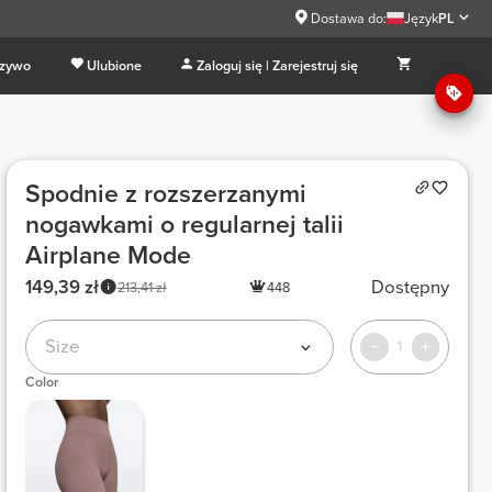
Dostawa do:
Język
PL
 zywo
Ulubione
Zaloguj się | Zarejestruj się
Spodnie z rozszerzanymi
nogawkami o regularnej talii
Airplane Mode
149,39 zł
Dostępny
213,41 zł
448
Size
1
Color