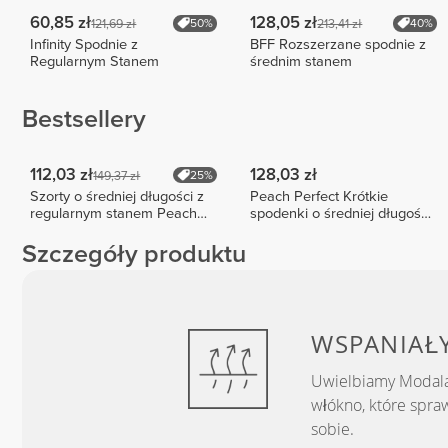
60,85 zł
128,05 zł
121,69 zł
213,41 zł
50%
40%
Infinity Spodnie z
BFF Rozszerzane spodnie z
Regularnym Stanem
średnim stanem
Bestsellery
112,03 zł
128,03 zł
149,37 zł
25%
Szorty o średniej długości z
Peach Perfect Krótkie
regularnym stanem Peach
spodenki o średniej długości
Perfect FX
z wysokim stanem
Szczegóły produktu
WSPANIAŁ
Uwielbiamy Modala
włókno, które sprawi
sobie.