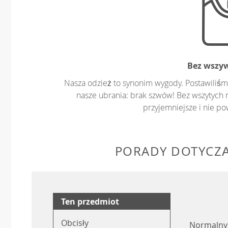
Bez wszy
Nasza odzież to synonim wygody. Postawiliśm
nasze ubrania: brak szwów! Bez wszytych 
przyjemniejsze i nie p
PORADY DOTYCZ
Ten przedmiot
Obcisły
Normalny