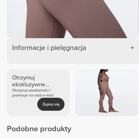
Informacje i pielęgnacja
Otrzymuj
ekskluzywne
nowości i oferty
Otrzymuj wiadomości i
promocje na swój e-mail
Zapisz się
Podobne produkty