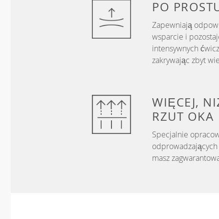
PO PROST
Zapewniają odpowie
wsparcie i pozosta
intensywnych ćwicz
zakrywając zbyt wie
WIĘCEJ, N
RZUT OKA
Specjalnie opracow
odprowadzających w
masz zagwarantowa