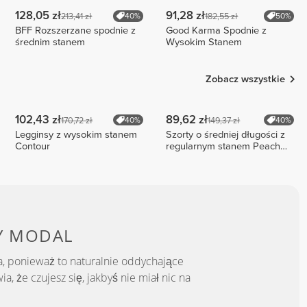
128,05 zł
91,28 zł
213,41 zł
182,55 zł
40%
50%
BFF Rozszerzane spodnie z
Good Karma Spodnie z
średnim stanem
Wysokim Stanem
Zobacz wszystkie
102,43 zł
89,62 zł
170,72 zł
149,37 zł
40%
40%
Legginsy z wysokim stanem
Szorty o średniej długości z
Contour
regularnym stanem Peach
Perfect FX Cotton
Y MODAL
, ponieważ to naturalnie oddychające
a, że czujesz się, jakbyś nie miał nic na