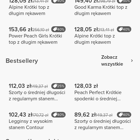
128,05 zł
149,40 zł
213,41 zł
40%
298,79 zł
50%
Alpine Krótki top z
Good Karma Krótki top z
długim rękawem
długim rękawem
153,66 zł
128,05 zł
256,10 zł
40%
213,41 zł
40%
Power Peach Girls Krótki
Alpine Krótki top z
top z długim rękawem
długim rękawem
Zobacz
Bestsellery
wszystkie
112,03 zł
128,03 zł
149,37 zł
25%
Szorty o średniej długości
Peach Perfect Krótkie
z regularnym stanem
spodenki o średniej
Peach Perfect FX
długości z wysokim
stanem
102,43 zł
89,62 zł
170,72 zł
40%
149,37 zł
40%
Legginsy z wysokim
Szorty o średniej długości
stanem Contour
z regularnym stanem
Peach Perfect FX Cotton