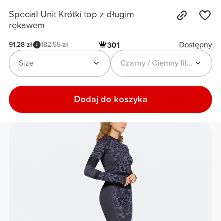
Special Unit Krótki top z długim
rękawem
Dostępny
91,28 zł
182,55 zł
301
Size
Czarny / Ciemny liliowy
Dodaj do koszyka