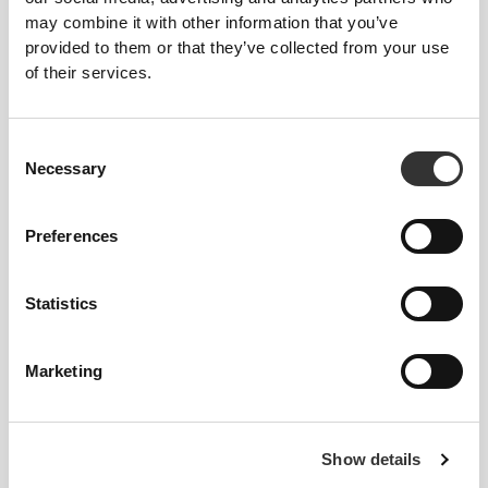
may combine it with other information that you’ve
provided to them or that they’ve collected from your use
DWUKIERUNKOWA ELASTYCZNOŚĆ
of their services.
Consent
NASZA MARKA TO TWÓJ
Necessary
Selection
KOMFORT.
Preferences
Statistics
Marketing
Bez wszywanej metki
Nasza odzież to synonim wygody. Postawiliśmy na
rozwiązanie, które zdecydowanie wyróżnia nasze
Show details
ubrania: brak szwów! Bez wszytych metek noszenie