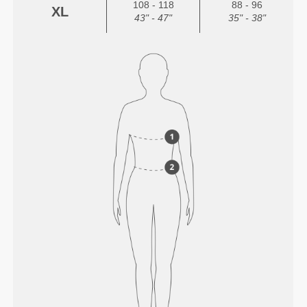
108 - 118
88 - 96
XL
43" - 47"
35" - 38"