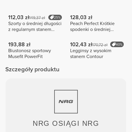
112,03 zł
128,03 zł
149,37 zł
25%
Szorty o średniej długości
Peach Perfect Krótkie
z regularnym stanem
spodenki o średniej
Peach Perfect FX
długości z wysokim
stanem
193,88 zł
102,43 zł
170,72 zł
40%
Biustonosz sportowy
Legginsy z wysokim
Musefit PowerFit
stanem Contour
Szczegóły produktu
NRG
OSIĄGI
NRG