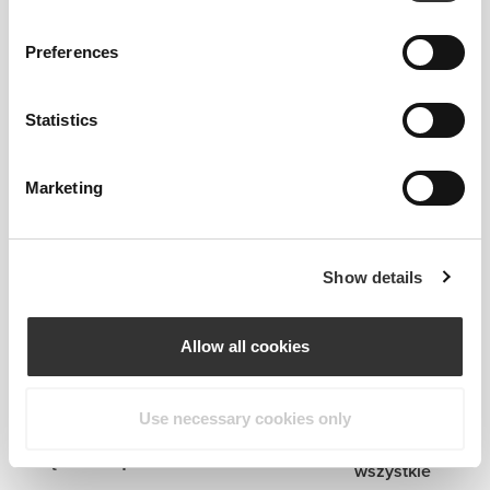
Preferences
Statistics
Marketing
Informacje i pielęgnacja
Przewodnik po rozmiarach
Show details
Ogólne recenzje
Allow all cookies
4.8
(14327 opinii)
Use necessary cookies only
Zobacz
Często kupowane razem z
wszystkie