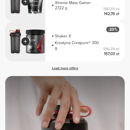
Xtreme Mass Gainer
2722 g
190,34 zł
142,76 zł
-20%
Shaker X
Kreatyna Creapure® 300
g
196,29 zł
157,03 zł
Load more offers