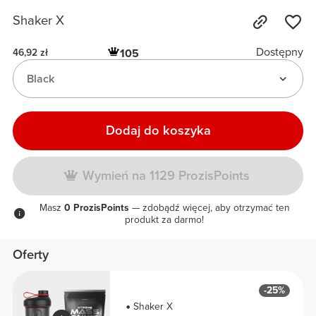
Shaker X
Dostępny
105
46,92 zł
Black
Dodaj do koszyka
Wymień na 1129 ProzisPoints
Masz
0 ProzisPoints
— zdobądź więcej, aby otrzymać ten
produkt za darmo!
Oferty
-25%
Shaker X