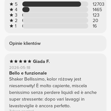
5
12703
4
1465
3
123
2
20
1
16
Opinie klientów
Giada F.
2026-05-18
Bello e funzionale
Shaker Bellissimo, kolor różowy jest
niesamowity! È molto capiente, miscela
benissimo senza perdere liquidi ed è anche
super stressente: dopo vari lavaggi in
lavastoviglie è ancora perfetto.