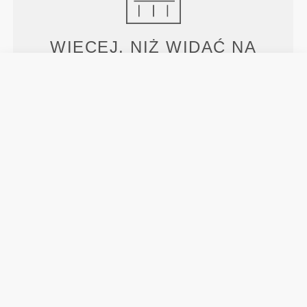
WIĘCEJ, NIŻ WIDAĆ NA
PIERWSZY RZUT OKA
Nasza odzież jest wykonana z szybkoschnącego
materiału, który zapewnia lekkość, świeżość i
wygodę podczas treningu lub biegu.
ZAPROJEKTOWANY Z
WYKORZYSTANIEM
TECHNOLOGII
REVOKNIT