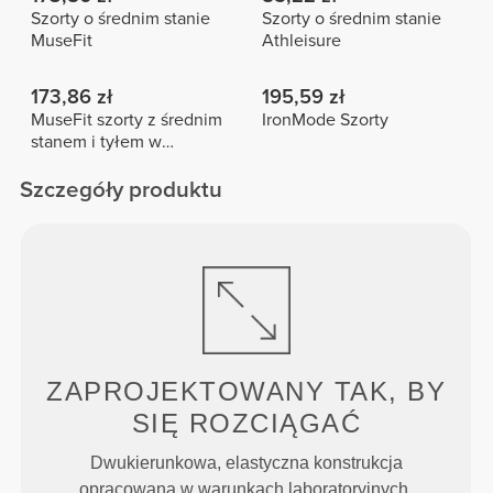
Szorty o średnim stanie
Szorty o średnim stanie
MuseFit
Athleisure
173,86 zł
195,59 zł
MuseFit szorty z średnim
IronMode Szorty
stanem i tyłem w
kształcie litery V
Szczegóły produktu
ZAPROJEKTOWANY TAK, BY
SIĘ ROZCIĄGAĆ
Dwukierunkowa, elastyczna konstrukcja
opracowana w warunkach laboratoryjnych,