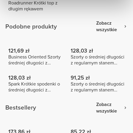
Roadrunner Krótki top z
długim rękawem
Zobacz
Podobne produkty
wszystkie
121,69 zł
128,03 zł
Business Oriented Szorty
Szorty o średniej długości
średniej długości z
z regularnym stanem
średnim stanem
Alpine NRG
128,03 zł
91,25 zł
Spark Krótkie spodenki o
Szorty o średniej długości
średniej długości z
z regularnym stanem
wysokim stanem
Maxx
Zobacz
Bestsellery
wszystkie
173,86 zł
85,22 zł