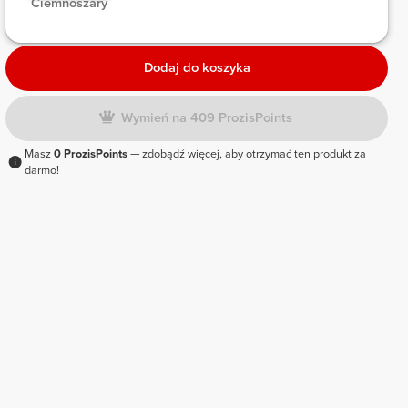
 Ciemnoszary 
Dodaj do koszyka
Wymień na 409 ProzisPoints
Masz
0 ProzisPoints
— zdobądź więcej, aby otrzymać ten produkt za
darmo!