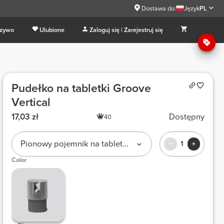
Dostawa do:
Język
PL
 zywo
Ulubione
Zaloguj się | Zarejestruj się
Pudełko na tabletki Groove
Vertical
17,03 zł
Dostępny
40
Pionowy pojemnik na tabletki Groove
1
Color