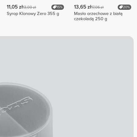
11,05 zł
13,65 zł
13,00 zł
17,06 zł
15%
20%
Syrop Klonowy Zero 355 g
Masło orzechowe z białą
czekoladą 250 g