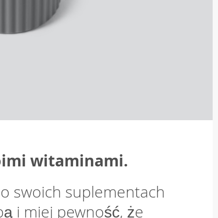
oimi witaminami.
z o swoich suplementach
bą i miej pewność, że