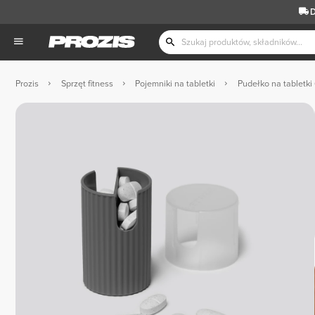
D
Prozis
Sprzęt fitness
Pojemniki na tabletki
Pudełko na tabletki 