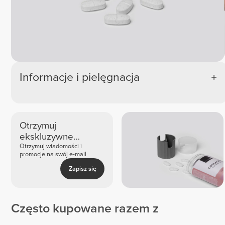
Informacje i pielęgnacja
Otrzymuj
ekskluzywne
nowości i oferty
Otrzymuj wiadomości i
promocje na swój e-mail
Zapisz się
Często kupowane razem z