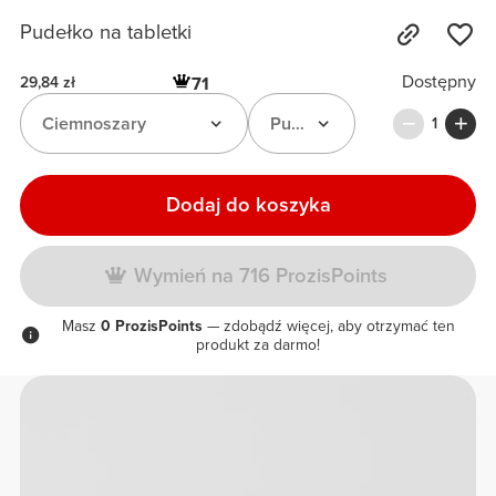
Pudełko na tabletki
Dostępny
71
29,84 zł
Ciemnoszary
Pudełko na tabletki
1
Dodaj do koszyka
Wymień na 716 ProzisPoints
Masz
0 ProzisPoints
— zdobądź więcej, aby otrzymać ten
produkt za darmo!