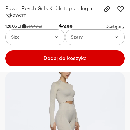
Power Peach Girls Krótki top z długim
rękawem
Dostępny
128,05 zł
256,10 zł
499
Size
Szary
Dodaj do koszyka