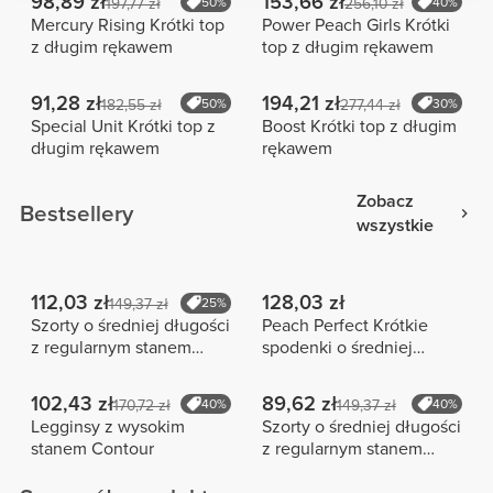
98,89 zł
153,66 zł
197,77 zł
50%
256,10 zł
40%
Mercury Rising Krótki top
Power Peach Girls Krótki
z długim rękawem
top z długim rękawem
91,28 zł
194,21 zł
182,55 zł
50%
277,44 zł
30%
Special Unit Krótki top z
Boost Krótki top z długim
długim rękawem
rękawem
Zobacz
Bestsellery
wszystkie
112,03 zł
128,03 zł
149,37 zł
25%
Szorty o średniej długości
Peach Perfect Krótkie
z regularnym stanem
spodenki o średniej
Peach Perfect FX
długości z wysokim
stanem
102,43 zł
89,62 zł
170,72 zł
40%
149,37 zł
40%
Legginsy z wysokim
Szorty o średniej długości
stanem Contour
z regularnym stanem
Peach Perfect FX Cotton