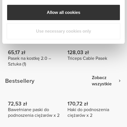
Zobacz
Podobne produkty
wszystkie
Allow all cookies
63,99 zł
72,53 zł
Use necessary cookies only
Pasek na kostkę -
Bawełniane paski do
pojedynczy (1) - czarny
podnoszenia ciężarów x 2
65,17 zł
128,03 zł
Pasek na kostkę 2.0 –
Triceps Cable Pasek
Sztuka (1)
Zobacz
Bestsellery
wszystkie
72,53 zł
170,72 zł
Bawełniane paski do
Haki do podnoszenia
podnoszenia ciężarów x 2
ciężarów x 2