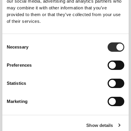
our social media, advertising and analytics partners who
may combine it with other information that you’ve
provided to them or that they’ve collected from your use
of their services.
Consent
Necessary
Selection
Preferences
Informacje i pielęgnacja
Statistics
Marketing
Ogólne recenzje
4.9
(34 opinii)
Show details