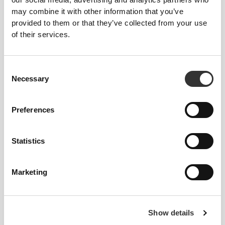
may combine it with other information that you’ve
provided to them or that they’ve collected from your use
of their services.
Consent
Necessary
Selection
Preferences
Statistics
Informacje i pielęgnacja
Marketing
Ogólne recenzje
4.9
(385 opinii)
Show details
Szczegóły produktu