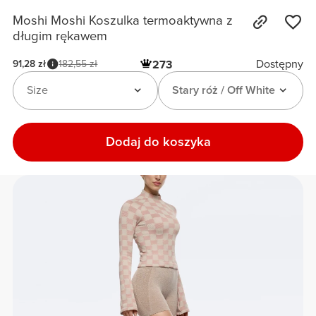
Moshi Moshi Koszulka termoaktywna z
długim rękawem
Dostępny
91,28 zł
182,55 zł
273
Size
Stary róż / Off White
Dodaj do koszyka