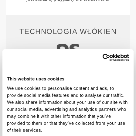
TECHNOLOGIA WŁÓKIEN
This website uses cookies
We use cookies to personalise content and ads, to
59% Poliamid / 38% Poliester / 3% Elastan
provide social media features and to analyse our traffic.
PoliStretch© to nasza własna, niezwykle
We also share information about your use of our site with
wszechstronna technologia włókien opracowana w
our social media, advertising and analytics partners who
laboratorium, która zapewnia odpowiedni poziom
may combine it with other information that you’ve
kompresji oraz dużą elastyczność dla lepszych
provided to them or that they’ve collected from your use
osiągów, wsparcia i komfortu. PoliStretch©
of their services.
utrzymuje uczucie suchości i chłodu, a