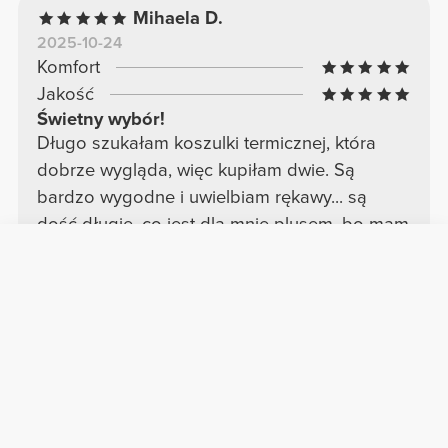
Mihaela D.
2025-10-24
Komfort
Jakość
Świetny wybór!
Długo szukałam koszulki termicznej, która
dobrze wygląda, więc kupiłam dwie. Są
bardzo wygodne i uwielbiam rękawy... są
dość długie, co jest dla mnie plusem, bo mam
długie ręce :))
Zobacz oryginał
Alessia T.
2025-11-24
Komfort
Jakość
Piękny