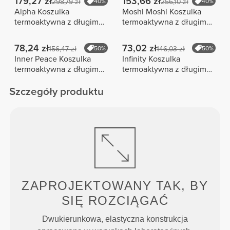
179,27 zł
153,66 zł
298,79 zł
40%
256,10 zł
40%
Alpha Koszulka
Moshi Moshi Koszulka
termoaktywna z długim
termoaktywna z długim
rękawem
rękawem
78,24 zł
73,02 zł
156,47 zł
50%
146,03 zł
50%
Inner Peace Koszulka
Infinity Koszulka
termoaktywna z długim
termoaktywna z długim
rękawem
rękawem
Szczegóły produktu
ZAPROJEKTOWANY TAK, BY
SIĘ ROZCIĄGAĆ
Dwukierunkowa, elastyczna konstrukcja