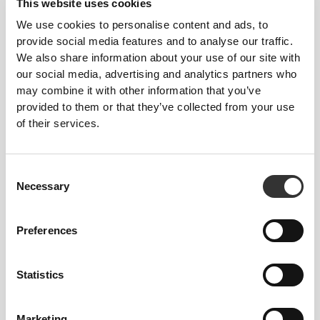
This website uses cookies
DWUKIERUNKOWA ELASTYCZNOŚĆ
We use cookies to personalise content and ads, to
provide social media features and to analyse our traffic.
We also share information about your use of our site with
our social media, advertising and analytics partners who
NASZA MARKA TO TWÓJ
may combine it with other information that you’ve
provided to them or that they’ve collected from your use
KOMFORT.
of their services.
Consent
Necessary
Selection
Preferences
Bez wszywanej metki
Nasza odzież to synonim wygody. Postawiliśmy na
rozwiązanie, które zdecydowanie wyróżnia nasze
Statistics
ubrania: brak szwów! Bez wszytych metek noszenie
naszych produktów staje się przyjemniejsze i nie
Marketing