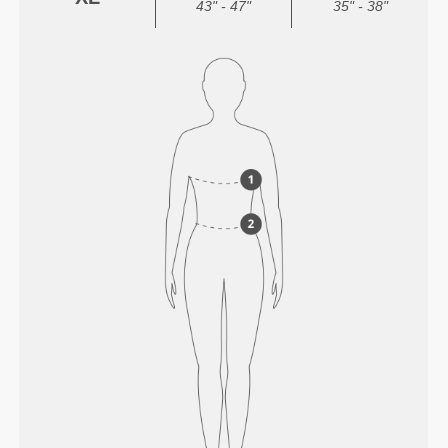
43" - 47"
35" - 38"