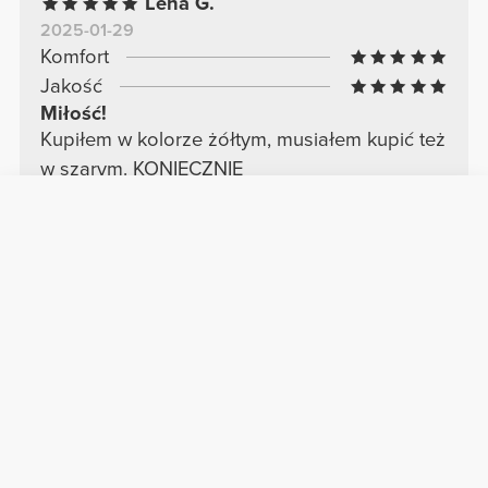
Lena G.
2025-01-29
Komfort
Jakość
Miłość!
Kupiłem w kolorze żółtym, musiałem kupić też
w szarym. KONIECZNIE
Zobacz oryginał
Ana M.
2026-03-18
Komfort
Jakość
Dobry
Dobry
Zobacz oryginał