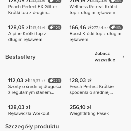
128,05 zł
209,15 zł
213,41 zł
40%
298,79 zł
30%
Peach Perfect FX Glitter
Wellness Retreat Krótki
Krótki top z długim
top z długim rękawem
rękawem
128,05 zł
166,46 zł
213,41 zł
40%
277,44 zł
40%
Alpine Krótki top z
Boost Krótki top z długim
długim rękawem
rękawem
Zobacz
Bestsellery
wszystkie
112,03 zł
128,03 zł
149,37 zł
25%
Szorty o średniej długości
Peach Perfect Krótkie
z regularnym stanem
spodenki o średniej
Peach Perfect FX
długości z wysokim
stanem
128,03 zł
256,10 zł
Rękawiczki Workout
Weightlifting Pasek
Szczegóły produktu