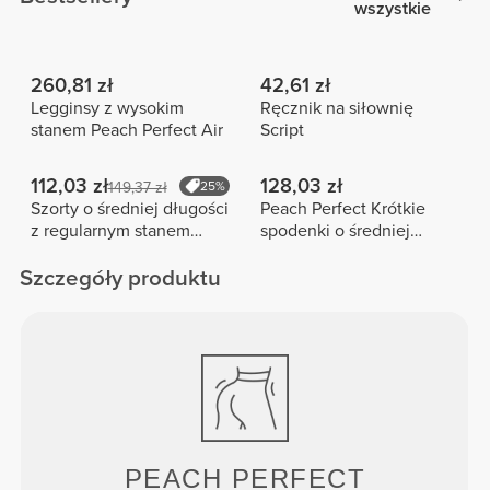
wszystkie
260,81 zł
42,61 zł
Legginsy z wysokim
Ręcznik na siłownię
stanem Peach Perfect Air
Script
112,03 zł
128,03 zł
149,37 zł
25%
Szorty o średniej długości
Peach Perfect Krótkie
z regularnym stanem
spodenki o średniej
Peach Perfect FX
długości z wysokim
stanem
Szczegóły produktu
PEACH
PERFECT