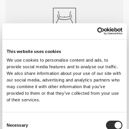
WSZYSTKO O
RDZENIU
Nasz wysoki pas w talii wygładza i wspiera okolice
This website uses cookies
brzucha, zapewniając pełne zakrycie i komfort w
We use cookies to personalise content and ads, to
każdej sytuacji.
provide social media features and to analyse our traffic.
We also share information about your use of our site with
our social media, advertising and analytics partners who
may combine it with other information that you’ve
provided to them or that they’ve collected from your use
of their services.
PRAWDZIWY
PRZEŁOM
Consent
Zaprojektowane z myślą o strategicznych strefach
Necessary
Selection