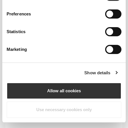
chłodzenia oraz ukierunkowanym wsparciu, aby
zapewnić Ci uczucie świeżości i komfort podczas
Preferences
całego treningu.
Statistics
Marketing
WIĘCEJ, NIŻ WIDAĆ NA
PIERWSZY RZUT OKA
Show details
Specjalnie opracowana technologia włókien o
właściwościach odprowadzających wilgoć, dzięki
Allow all cookies
którym pozostajesz suchy i masz zagwarantowany
komfort.
Use necessary cookies only