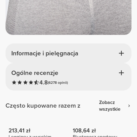
Informacje i pielęgnacja
Ogólne recenzje
4.8
(6278 opinii)
Zobacz
Często kupowane razem z
wszystkie
213,41 zł
108,64 zł
Legginsy z wysokim
Biustonosz sportowy