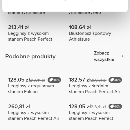
149,37 zł
127,93 zł
Legginsy z wysokim
Biustonosz sportowy
stanem Athleisure
Athleisure Aero
213,41 zł
108,64 zł
Legginsy z wysokim
Biustonosz sportowy
stanem Peach Perfect
Athleisure
Zobacz
Podobne produkty
wszystkie
128,05 zł
182,57 zł
213,41 zł
40%
260,81 zł
30%
Legginsy z regularnym
Legginsy z średnim
stanem Falcon
stanem Peach Perfect Air
260,81 zł
128,05 zł
213,41 zł
40%
Legginsy z wysokim
Legginsy z wysokim
stanem Peach Perfect Air
stanem Peach Perfect