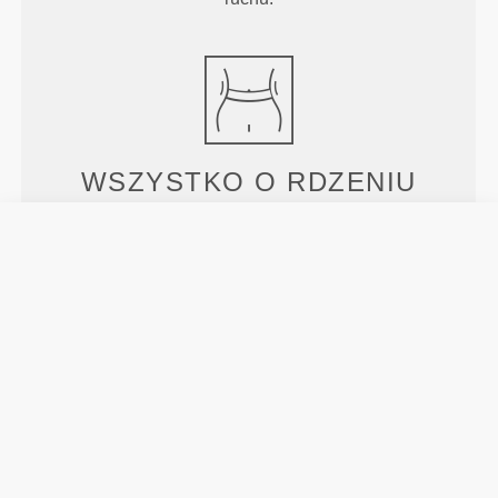
WSZYSTKO O
RDZENIU
Nasz wysoki pas w talii wygładza i wspiera okolice
brzucha, zapewniając pełne zakrycie i komfort w
każdej sytuacji.
PRAWDZIWY
PRZEŁOM