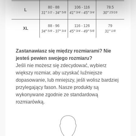
80 - 88
106 - 116
78.5
L
31"
- 34"
41"
- 45"
30"
1/2
5/8
3/4
3/4
15/16
88 - 96
116 - 126
79
XL
34"
- 37"
45"
- 49"
31"
5/8
3/4
3/4
5/8
1/8
Zastanawiasz się między rozmiarami? Nie
jesteś pewien swojego rozmiaru?
Jeśli nie możesz się zdecydować, wybierz
większy rozmiar, aby uzyskać luźniejsze
dopasowanie, lub mniejszy, jeśli wolisz bardziej
przylegający fason. Nasze produkty są
wykonywane zgodnie ze standardową
rozmiarówką.