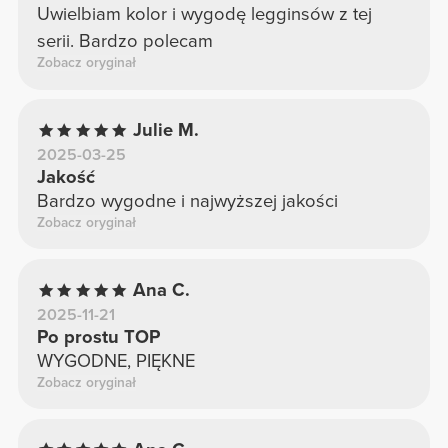
Uwielbiam kolor i wygodę legginsów z tej
serii. Bardzo polecam
Zobacz oryginał
Julie M.
2025-03-25
Jakość
Bardzo wygodne i najwyższej jakości
Zobacz oryginał
Ana C.
2025-11-21
Po prostu TOP
WYGODNE, PIĘKNE
Zobacz oryginał