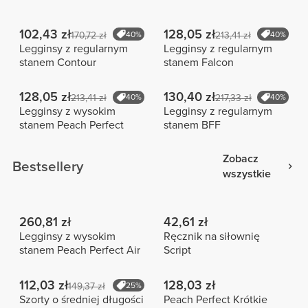
102,43 zł
128,05 zł
170,72 zł
40%
213,41 zł
40%
Legginsy z regularnym
Legginsy z regularnym
stanem Contour
stanem Falcon
128,05 zł
130,40 zł
213,41 zł
40%
217,33 zł
40%
Legginsy z wysokim
Legginsy z regularnym
stanem Peach Perfect
stanem BFF
Zobacz
Bestsellery
wszystkie
260,81 zł
42,61 zł
Legginsy z wysokim
Ręcznik na siłownię
stanem Peach Perfect Air
Script
112,03 zł
128,03 zł
149,37 zł
25%
Szorty o średniej długości
Peach Perfect Krótkie