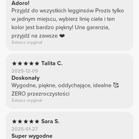
Adoro!
Przyjdź do wszystkich legginsów Prozis tylko
w jednym miejscu, wybierz linię ciała i ten
kolor jest bardzo piękny! Una garanzia,
przyjdź na zawsze ❤️
Zobacz oryginał
Talita C.
2025-12-09
Doskonały
Wygodne, piękne, oddychające, idealne 🥰
ZERO przezroczystości
Zobacz oryginał
Sara S.
2025-01-27
Super wygodne