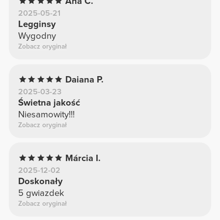
Ana C.
2025-05-21
Legginsy
Wygodny
Zobacz oryginał
Daiana P.
2025-03-23
Świetna jakość
Niesamowity!!!
Zobacz oryginał
Márcia I.
2025-12-02
Doskonały
5 gwiazdek
Zobacz oryginał