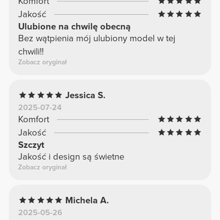
Komfort
Jakość
Ulubione na chwilę obecną
Bez wątpienia mój ulubiony model w tej
chwili!!
Zobacz oryginał
Jessica S.
2025-07-24
Komfort
Jakość
Szczyt
Jakość i design są świetne
Zobacz oryginał
Michela A.
2025-05-26