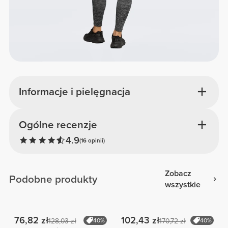
Informacje i pielęgnacja
Ogólne recenzje
4.9
(16 opinii)
Zobacz
Podobne produkty
wszystkie
76,82 zł
102,43 zł
128,03 zł
40%
170,72 zł
40%