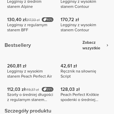
Legginsy z średnim
Legginsy z wysokim
stanem Alpine
stanem Contour
130,40 zł
170,72 zł
217,33 zł
40%
Legginsy z regularnym
Legginsy z wysokim
stanem BFF
stanem Contour
Zobacz
Bestsellery
wszystkie
260,81 zł
42,61 zł
Legginsy z wysokim
Ręcznik na siłownię
stanem Peach Perfect Air
Script
112,03 zł
128,03 zł
149,37 zł
25%
Szorty o średniej długości
Peach Perfect Krótkie
z regularnym stanem
spodenki o średniej
Peach Perfect FX
długości z wysokim
stanem
Szczegóły produktu