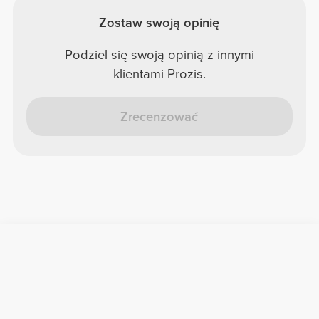
Zostaw swoją opinię
Podziel się swoją opinią z innymi
klientami Prozis.
Zrecenzować
Przydatne informacje
Dołącz do naszego zespołu
Zostań partnerem
Regulamin
Obsługa klienta