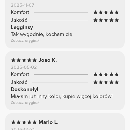
2025-11-07
Komfort
Jakość
Legginsy
Tak wygodnie, kocham cię
Zobacz oryginał
Joao K.
2025-05-02
Komfort
Jakość
Doskonały!
Miałam już inny kolor, kupię więcej kolorów!
Zobacz oryginał
Mario L.
2026-01-21